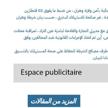
تمكن عناصر فرقة مكافحة الجرائم الاقتصادية و المالية بأمن ولاية وهران ، من ضبط ما يفوق 02 قنطارين
فاسدة ، غير صالحة للاستهلاك البشري ، حسب بيان شرطة وهران
مع مديرتي التجارة والفلاحة لبلدية عين الترك ، لمراقبة محلات
ات بقطاع الاختصاص، أين تم اتخاذ الإجراءات القانونية ضد المخالفين، وفق
من طرف مصالح الشرطة للحفاظ على صحة المستهلك بالتنسيق
ا للبيان.
المزيد من المقالات