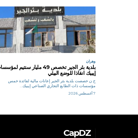
وهران
بلدية بئر الجير تخصص 49 مليار سنتيم لمؤس
إيبيك انقاذا للوضع البيئي
ح.ن خصصت بلدية بئر الجير إعانات مالية لفائدة خمس
مؤسسات ذات الطابع التجاري الصناعي إيبيك...
7 أغسطس 2026
CapDZ