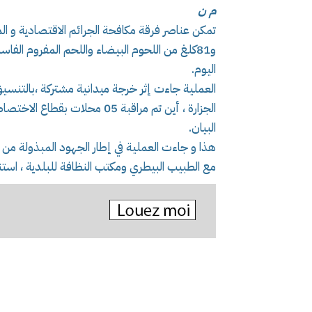
م ن
و81كلغ من اللحوم البيضاء واللحم المفروم ال
اليوم.
العملية جاءت إثر خرجة ميدانية مشتركة ،بالتنسيق 
الجزارة ، أين تم مراقبة 05 محل
البيان.
هذا و جاءت العملية في إطار الجهود المبذولة 
مع الطبيب البيطري ومكتب النظافة للبلدية ، استناد