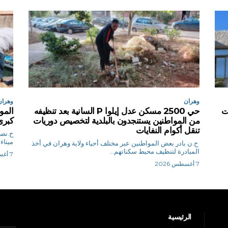
وهران
وهران
سات
حي 2500 مسكن عدل إيلوا P السانية بعد تنظيفه
المو
من المواطنين يستنجدون بالبلدية لتخصيص دوريات
كبرى 
تنقل أكوام النفايات
ميناء
ح.ن بادر بعض المواطنين عبر مختلف أحياء ولاية وهران في أخذ
المبادرة لتنظيف محيط سكناتهم...
7 أغسطس 2026
7 أغسطس 2026
الرئيسية