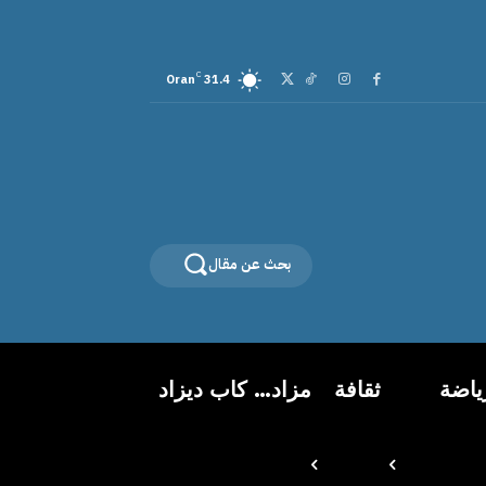
C
Oran
31.4
بحث عن مقال
ياضة
ثقافة
مزاد… كاب ديزاد