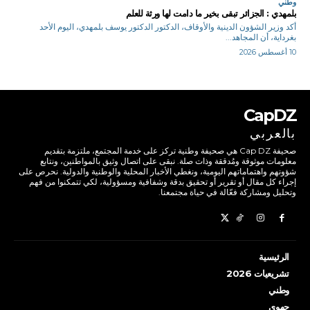
وطني
بلمهدي : الجزائر تبقى بخير ما دامت لها ورثة للعلم
أكد وزير الشؤون الدينية والأوقاف، الدكتور الدكتور يوسف بلمهدي، اليوم الأحد
بغرداية، أن المجاهد...
10 أغسطس 2026
CapDZ
بالعربي
صحيفة Cap DZ هي صحيفة وطنية تركز على خدمة المجتمع، ملتزمة بتقديم
معلومات موثوقة ومُدققة وذات صلة. نبقى على اتصال وثيق بالمواطنين، ونتابع
شؤونهم واهتماماتهم اليومية، ونغطي الأخبار المحلية والوطنية والدولية. نحرص على
إجراء كل مقال أو تقرير أو تحقيق بدقة وشفافية ومسؤولية، لكي تتمكنوا من فهم
وتحليل ومشاركة فعّالة في حياة مجتمعنا.
الرئيسية
تشريعيات 2026
وطني
جهوي