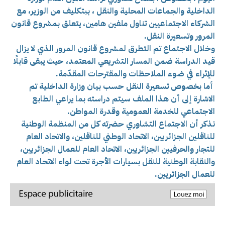
الداخلية والجماعات المحلية والنقل ، ببتكليف من الوزير، مع
الشركاء الاجتماعيين تناول ملفين هامين، يتعلق بمشروع قانون
المرور وتسعيرة النقل.
وخلال الاجتماع تم التطرق ل
مشروع قانون المرور الذي لا يزال
قيد الدراسة ضمن المسار التشريعي المعتمد، حيث يبقى قابلًا
للإثراء في ضوء الملاحظات والمقترحات المقدّمة.
أما بخصوص تسعيرة النقل حسب بيان وزارة الداخلية تم
الاشارة
إلى أن هذا الملف سيتم دراسته بما يراعي الطابع
الاجتماعي للخدمة العمومية وقدرة المواطن.
نذكر أن الاجتماع التشاوري حضرته كل من المنظمة الوطنية
للناقلين الجزائريين،
الاتحاد الوطني للناقلين، و
الاتحاد العام
للتجار والحرفيين الجزائريين،
الاتحاد العام للعمال الجزائريين،
و
النقابة الوطنية للنقل بسيارات الأجرة تحت لواء الاتحاد العام
للعمال الجزائريين.