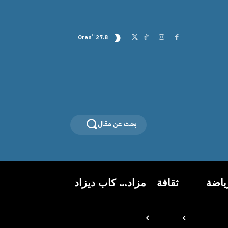
C
Oran
27.8
بحث عن مقال
ياضة
ثقافة
مزاد… كاب ديزاد