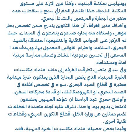
بوتليليس بمكتبة البلدية، ، وكذا عين الترك على مستوى
المكتبة البلدية. هذا الانتشار الجغرافي سمح باستقطاب عدد
معتبر من البحارة والمهتمين بالنشاط البحري.
وأضاف مدير الغرفة، أن هذا التكوين يندرج ضمن تخصص بحار
مؤهل، واستفاد منه بحارة صيادون ينشطون في الميدان، حيث
تم التركيز على الجوانب التقنية والتنظيمية المتعلقة بالصيد
البحري، السلامة، واحترام القوانين المعمول بها. ويهدف هذا
المسعى إلى تحسين مردودية النشاط وضمان ممارسة مهنية
آمنة ومستدامة.
وفي سياق متصل، تطرقت الغرفة إلى ملف اعتماد مكتسبات
الخبرة المهنية، الذي يخص البحارة الذين يملكون خبرة ميدانية
معتبرة في قطاع الصيد البحري، سواء في تخصص كفاءة في
الصيد البحري، او الكهروميكانيك، او قيادة محركات السفن.
وأوضح حمري عبد الباسط ان هؤلاء المهنيين يخضعون
لامتحان يدوم يوما واحدا، تشرف عليه لجنة متعددة القطاعات
تضم ممثلين عن وزارة النقل، قطاع التكوين المهني، وقطاعات
تقنية اخرى.
وفيما يخص حصيلة اعتماد مكتسبات الخبرة المهنية، فقد