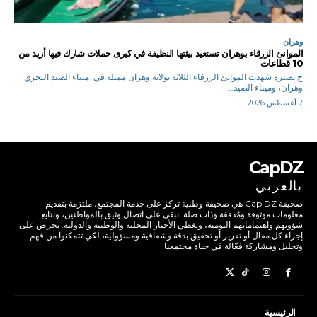
وهران
الموانئ الزرقاء بوهران تستعيد بيئتها النظيفة في كبرى حملات شارك فيها أزيد من
10 قطاعات
ح.نصيرة شهدت الموانئ الزرقاء الثلاثة بولاية وهران ممثلة في ميناء الصيد البحري
وهران، وميناء الصيد...
7 أغسطس 2026
CapDZ
بالعربي
صحيفة Cap DZ هي صحيفة وطنية تركز على خدمة المجتمع، ملتزمة بتقديم
معلومات موثوقة ومُدققة وذات صلة. نبقى على اتصال وثيق بالمواطنين، ونتابع
شؤونهم واهتماماتهم اليومية، ونغطي الأخبار المحلية والوطنية والدولية. نحرص على
إجراء كل مقال أو تقرير أو تحقيق بدقة وشفافية ومسؤولية، لكي تتمكنوا من فهم
وتحليل ومشاركة فعّالة في حياة مجتمعنا.
الرئيسية