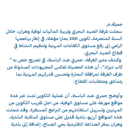
جميلة.م
سجلت غرفة الصيد البحري وتربية المائيات لولاية وهران، خلال
السنة المنصرمة، تكوين 380 بحارا مؤهلا، في إطار برنامجها
الرامي إلى رفع مستوى الكفاءات المهنية وتنظيم النشاط في
قطاع الصيد البحري.
وكشف مدير الغرفة، حمري عبد الباسط، في تصريح خص به ”
كاب ديزاد”، أن هذه الحصيلة تعكس المجهودات المبذولة من
طرف الغرفة لمرافقة البحارة وتحسين قدراتهم المهنية بما
يتماشى ومتطلبات القطاع.
وأوضح حمري عبد الباسط، أن عملية التكوين تمت عبر عدة
مواقع موزعة على مستوى الولاية، من اجل تقريب التكوين من
المهنيين وتسهيل استفادتهم من البرامج المسطرة. وقد شملت
هذه المواقع أرزيو، بلدية قديل على مستوى المكتبة البلدية،
وهران بمقر الصناعة التقليدية بحي الصباح، إضافة إلى بلدية