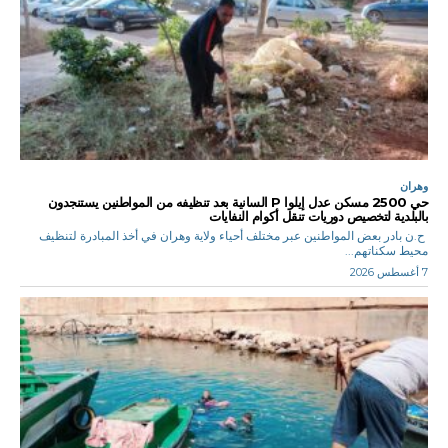
وهران
حي 2500 مسكن عدل إيلوا P السانية بعد تنظيفه من المواطنين يستنجدون
بالبلدية لتخصيص دوريات تنقل أكوام النفايات
ح.ن بادر بعض المواطنين عبر مختلف أحياء ولاية وهران في أخذ المبادرة لتنظيف
محيط سكناتهم...
7 أغسطس 2026