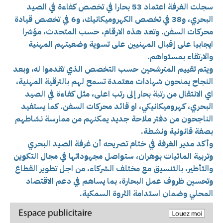
سجلت الغرفة اعتماد 53 بحارا في تخصص كفاءة في الصيد
البحري، و38 في تخصص الكهروميكانيك، و6 في تخصص قيادة
محركات السفن. وتعد هذه الارقام، حسب المتحدث، مؤشرا
ايجابيا على إقبال المهنيين على تسوية وضعيتهم المهنية
والارتقاء بمستواهم.
ويتم تقييم المترشحين حسب التخصص الذي تقدموا له، وبعد
النجاح يمنحون شهادات معتمدة تسمح لهم بالترقية المهنية،
اي الانتقال من رتبة بحار إلى رتب اعلى، مثل كفاءة في الصيد
البحري، كهروميكانيكي، او قائد محركات السفن. كما يستفيد
الناجحون من دفتر ملاحة جديد يمكنهم من ممارسة نشاطهم
بصفة قانونية ونشطة.
وأكد مدير الغرفة في ختام تصريحه أن غرفة الصيد البحري
وتربية المائيات بوهران، ستواصل مجهوداتها في مجال التكوين
والتأطير، بالتنسيق مع مختلف الشركاء، من اجل تطوير القطاع
وتحسين ظروف عمل البحارة، بما يساهم في دعم الاقتصاد
المحلي وضمان استدامة الثروة السمكية.