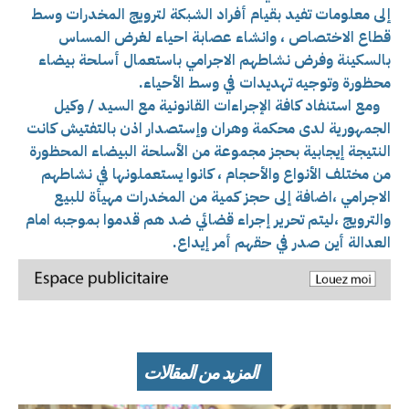
إلى معلومات
تفيد بقيام أفراد الشبكة لترويج المخدرات وسط
قطاع الاختصاص ، وانشاء عصابة احياء لغرض المساس
بالسكينة وفرض نشاطهم الاجرامي باستعمال أسلحة بيضاء
محظورة وتوجيه تهديدات في وسط الأحياء.
ومع استنفاد كافة الإجراءات القانونية مع السيد / وكيل
الجمهورية لدى محكمة وهران وإستصدار اذن بالتفتيش كانت
النتيجة إيجابية بحجز مجموعة من الأسلحة البيضاء المحظورة
من مختلف الأنواع والأحجام ، كانوا يستعملونها في نشاطهم
الاجرامي ،اضافة إلى حجز كمية من المخدرات مهيأة للبيع
والترويج ،ليتم تحرير إجراء قضائي ضد هم قدموا بموجبه امام
العدالة أين صدر في حقهم أمر إيداع.
المزيد من المقالات