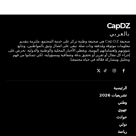
CapDZ
بالعربي
صحيفة Cap DZ هي صحيفة وطنية تركز على خدمة المجتمع، ملتزمة بتقديم
معلومات موثوقة ومُدققة وذات صلة. نبقى على اتصال وثيق بالمواطنين، ونتابع
شؤونهم واهتماماتهم اليومية، ونغطي الأخبار المحلية والوطنية والدولية. نحرص على
إجراء كل مقال أو تقرير أو تحقيق بدقة وشفافية ومسؤولية، لكي تتمكنوا من فهم
وتحليل ومشاركة فعّالة في حياة مجتمعنا.
الرئيسية
تشريعيات 2026
وطني
جهوي
حوادث
دولي
رياضة