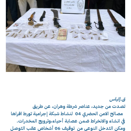
ق.إلياس
تصدت من جديد، عناصر شرطة وهران، عن طريق
مصالح الامن الحضري 04 لنشاط شبكة إجرامية تورط افراها
في انشاء والانخراط ضمن عصابة أحياء،وترويج المخدرات.
ومكن التدخل النوعي من توقيف 06 أشخاص عقب التوصل