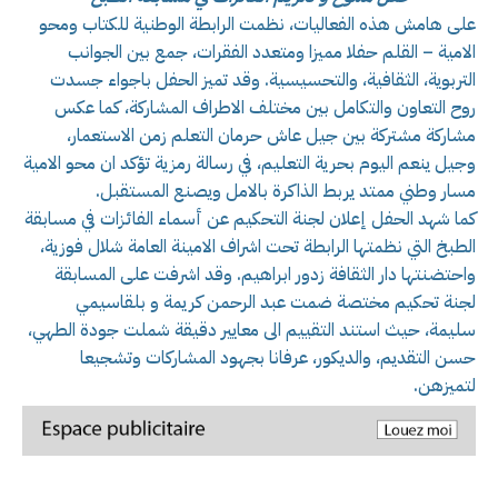
على هامش هذه الفعاليات، نظمت الرابطة الوطنية للكتاب ومحو
الامية – القلم حفلا مميزا ومتعدد الفقرات، جمع بين الجوانب
التربوية، الثقافية، والتحسيسية. وقد تميز الحفل باجواء جسدت
روح التعاون والتكامل بين مختلف الاطراف المشاركة، كما عكس
مشاركة مشتركة بين جيل عاش حرمان التعلم زمن الاستعمار،
وجيل ينعم اليوم بحرية التعليم، في رسالة رمزية تؤكد ان محو الامية
مسار وطني ممتد يربط الذاكرة بالامل ويصنع المستقبل.
كما شهد الحفل إعلان لجنة التحكيم عن أسماء الفائزات في مسابقة
الطبخ التي نظمتها الرابطة تحت اشراف الامينة العامة شلال فوزية،
واحتضنتها دار الثقافة زدور ابراهيم. وقد اشرفت على المسابقة
لجنة تحكيم مختصة ضمت عبد الرحمن كريمة و بلقاسيمي
سليمة، حيث استند التقييم الى معايير دقيقة شملت جودة الطهي،
حسن التقديم، والديكور، عرفانا بجهود المشاركات وتشجيعا
لتميزهن.