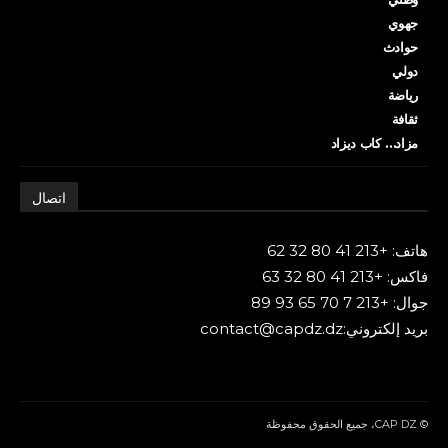
جهوي
حوادث
دولي
رياضة
ثقافة
مزاد… كاب ديزاد
اتصال
هاتف: +213 41 80 32 62
فاكس: +213 41 80 32 63
جوال: +213 7 70 65 93 89
بريد إلكتروني:contact@capdz.dz
© CAP DZ، جميع الحقوق محفوظة