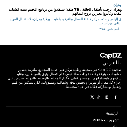
وهران
وهران ترحب بأطفال الجالية : 78 طفلا استفادوا من برنامج التخييم ببيت الشباب
بلقايد وغادروا معتزين بروح انتمائهم
ق.إلياس يستعد مركز قضاء العطل والترفيه بلقايد – بولاية وهران، لاستقبال الفوج
الثاني من أبناء...
5 أغسطس 2026
CapDZ
بالعربي
صحيفة Cap DZ هي صحيفة وطنية تركز على خدمة المجتمع، ملتزمة بتقديم
معلومات موثوقة ومُدققة وذات صلة. نبقى على اتصال وثيق بالمواطنين، ونتابع
شؤونهم واهتماماتهم اليومية، ونغطي الأخبار المحلية والوطنية والدولية. نحرص على
إجراء كل مقال أو تقرير أو تحقيق بدقة وشفافية ومسؤولية، لكي تتمكنوا من فهم
وتحليل ومشاركة فعّالة في حياة مجتمعنا.
الرئيسية
تشريعيات 2026
وطني