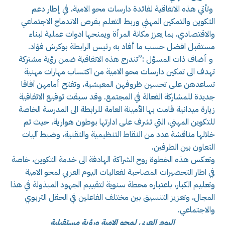
وتأتي هذه الاتفاقية لفائدة دارسات محو الامية، في إطار دعم
التكوين والتمكين المهني وربط التعلم بفرص الاندماج الاجتماعي
والاقتصادي، بما يعزز مكانة المرأة ويمنحها ادوات عملية لبناء
مستقبل افضل حسب ما أفاد به رئيس الرابطة بوكرش فؤاد.
و أضاف ذات المسؤل :”تندرج هذه الاتفاقية ضمن رؤية مشتركة
تهدف الى تمكين دارسات محو الامية من اكتساب مهارات مهنية
تساعدهن على تحسين ظروفهن المعيشية، وتفتح أمامهن آفاقا
جديدة للمشاركة الفعالة في المجتمع. وقد سبقت توقيع الاتفاقية
زيارة ميدانية قامت بها الأمينة العامة للرابطة الى المدرسة الخاصة
للتكوين المهني، التي تشرف على ادارتها بوطون هوارية، حيث تم
خلالها مناقشة عدد من النقاط التنظيمية والتقنية، وضبط آليات
التعاون بين الطرفين.
وتعكس هذه الخطوة روح الشراكة الهادفة الى خدمة التكوين، خاصة
في اطار التحضيرات المصاحبة لفعاليات اليوم العربي لمحو الامية
وتعليم الكبار، باعتباره محطة سنوية لتقييم الجهود المبذولة في هذا
المجال، وتعزيز التنسيق بين مختلف الفاعلين في الحقل التربوي
والاجتماعي.
اليوم العربي لمحو الامية ورؤية مستقبلية