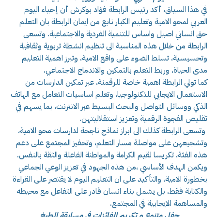
في هذا السياق، أكد رئيس الرابطة فؤاد بوكرش أن إحياء اليوم
العربي لمحو الامية وتعليم الكبار نابع من ايمان الرابطة بان التعلم
حق انساني اصيل واساس للتنمية الفردية والاجتماعية. وتسعى
الرابطة من خلال هذه المناسبة الى تنظيم انشطة تربوية وثقافية
وتحسيسية، تسلط الضوء على واقع الامية، وتبرز اهمية التعليم
مدى الحياة، وربط التعلم بالتمكين والاندماج الاجتماعي.
كما تولي الرابطة اهمية خاصة للرقمنة، عبر تمكين الدارسات من
الاستعمال الايجابي للتكنولوجيا، وتعلم اساسيات التعامل مع الهاتف
الذكي ووسائل التواصل والبحث البسيط عبر الانترنت، بما يسهم في
تقليص الفجوة الرقمية وتعزيز استقلاليتهن.
وتسعى الرابطة كذلك الى ابراز نماذج ناجحة لدارسات محو الامية،
وتشجيعهن على مواصلة مسار التعلم، وتحفيز المجتمع على دعم
هذه الفئة، تكريسا لقيم الكرامة والمواطنة الفاعلة والثقة بالنفس.
ويكمن الهدف الأساسي ،من هذه الجهود في تعزيز الوعي الجماعي
بخطورة الامية، والتأكيد على ان التعليم اليوم لا يقتصر على القراءة
والكتابة فقط، بل يشمل بناء انسان قادر على التفاعل مع محيطه
والمساهمة الايجابية في المجتمع.
حفل متنوع و تكريم الفائزات في مسابقة الطبخ