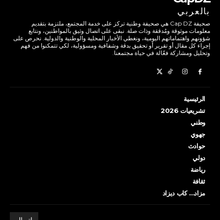
بالعربي
صحيفة Cap DZ هي صحيفة وطنية تركز على خدمة المجتمع، ملتزمة بتقديم
معلومات موثوقة ومُدققة وذات صلة. نبقى على اتصال وثيق بالمواطنين، ونتابع
شؤونهم واهتماماتهم اليومية، ونغطي الأخبار المحلية والوطنية والدولية. نحرص على
إجراء كل مقال أو تقرير أو تحقيق بدقة وشفافية ومسؤولية، لكي تتمكنوا من فهم
وتحليل ومشاركة فعّالة في حياة مجتمعنا.
الرئيسية
تشريعيات 2026
وطني
جهوي
حوادث
دولي
رياضة
ثقافة
مزاد… كاب ديزاد