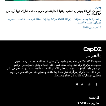
وهران
الموانئ الزرقاء بوهران تستعيد بيئتها النظيفة في كبرى حملات شارك فيها أزيد من
10 قطاعات
ح.نصيرة شهدت الموانئ الزرقاء الثلاثة بولاية وهران ممثلة في ميناء الصيد البحري
وهران، وميناء الصيد...
7 أغسطس 2026
CapDZ
بالعربي
صحيفة Cap DZ هي صحيفة وطنية تركز على خدمة المجتمع، ملتزمة بتقديم
معلومات موثوقة ومُدققة وذات صلة. نبقى على اتصال وثيق بالمواطنين، ونتابع
شؤونهم واهتماماتهم اليومية، ونغطي الأخبار المحلية والوطنية والدولية. نحرص على
إجراء كل مقال أو تقرير أو تحقيق بدقة وشفافية ومسؤولية، لكي تتمكنوا من فهم
وتحليل ومشاركة فعّالة في حياة مجتمعنا.
الرئيسية
تشريعيات 2026