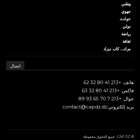
وطني
جهوي
حوادث
دولي
رياضة
ثقافة
مزاد… كاب ديزاد
اتصال
هاتف: +213 41 80 32 62
فاكس: +213 41 80 32 63
جوال: +213 7 70 65 93 89
بريد إلكتروني:contact@capdz.dz
© CAP DZ، جميع الحقوق محفوظة