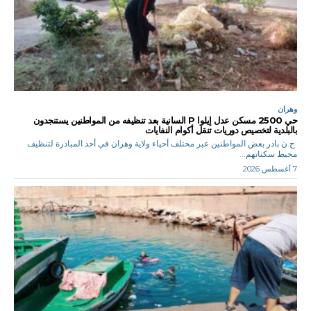
وهران
حي 2500 مسكن عدل إيلوا P السانية بعد تنظيفه من المواطنين يستنجدون
بالبلدية لتخصيص دوريات تنقل أكوام النفايات
ح.ن بادر بعض المواطنين عبر مختلف أحياء ولاية وهران في أخذ المبادرة لتنظيف
محيط سكناتهم...
7 أغسطس 2026