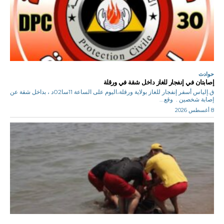
حوادث
إصابتان في إنفجار للغاز داخل شقة في ورقلة
ق.إلياس أسفر إنفجار للغاز بولاية ورقلة،اليوم على الساعة 11سا02د ، بداخل شقة عن
إصابة شخصين . وقع...
8 أغسطس 2026