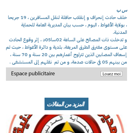
س ب
خلف حادث إنحراف و إنقلاب حافلة لنقل المسافرين ، 19 جريحا
، بولاية الأغواط ، اليوم ، حسب بيان المديرية العامة للحماية
المدنية.
و تدخلت ذات المصالح على الساعة 02سا05د ، إثر وقوع الحادث
على مستوى مفترق الطرق المريغة، بلدية و دائرة الأغواط ، حيث تم
إسعاف المصابين الذين تتراوح أعمارهم بين 20 سنة و 70 سنة ،
من بينهم 05 في حالات صدمة، و من تم نقلهم إلى المستشفى .
المزيد من المقالات