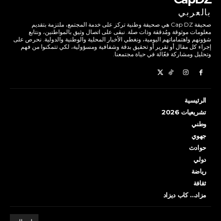
بالعربي
صحيفة Cap DZ هي صحيفة وطنية تركز على خدمة المجتمع، ملتزمة بتقديم
معلومات موثوقة ومُدققة وذات صلة. نبقى على اتصال وثيق بالمواطنين، ونتابع
شؤونهم واهتماماتهم اليومية، ونغطي الأخبار المحلية والوطنية والدولية. نحرص على
إجراء كل مقال أو تقرير أو تحقيق بدقة وشفافية ومسؤولية، لكي تتمكنوا من فهم
وتحليل ومشاركة فعّالة في حياة مجتمعنا.
الرئيسية
تشريعيات 2026
وطني
جهوي
حوادث
دولي
رياضة
ثقافة
مزاد… كاب ديزاد