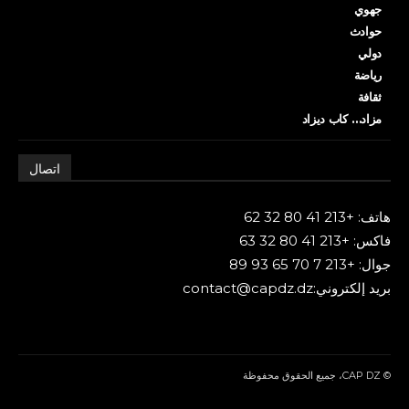
جهوي
حوادث
دولي
رياضة
ثقافة
مزاد… كاب ديزاد
اتصال
هاتف: +213 41 80 32 62
فاكس: +213 41 80 32 63
جوال: +213 7 70 65 93 89
بريد إلكتروني:contact@capdz.dz
© CAP DZ، جميع الحقوق محفوظة