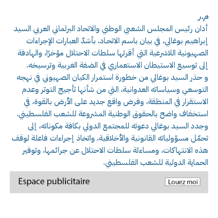
م.ر
أدان رئيس المجلس الشعبي الوطني والاتحاد البرلماني العربي السيد
إبراهيم بوغالي، في بيان باسم الاتحـاد، بأشدّ العبارات الإجراءات
الصهيونية اللاشرعية التي أقرتها سلطات الاحتلال مؤخرًا، والهادفة
إلى توسيع الاستيطان الاستعماري في الضفة الغربية وترسيخه.
و حذر السيد بوغالي من خطورة استمرار الكيان الصهيوني في نهجه
التوسعي وسياساته العدوانية، التي من شأنها تأجيج التوتر وعدم
الاستقرار في المنطقة، وفرض واقع جديد على الأرض بالقوة، في
استخفاف واضح بالحقوق الوطنية المشروعة للشعب الفلسطيني.
وجدد السيد بوغالي دعوته للمجتمع الدولي بكافة مكوناته، إلى
تحمّل مسؤولياته القانونية والأخلاقية، واتخاذ إجراءات فاعلة لوقف
هذه الانتهاكات، ومساءلة سلطات الاحتلال عن جرائمها، وتوفير
الحماية الدولية للشعب الفلسطيني.