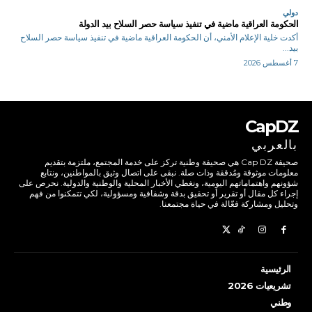
دولي
الحكومة العراقية ماضية في تنفيذ سياسة حصر السلاح بيد الدولة
أكدت خلية الإعلام الأمني، أن الحكومة العراقية ماضية في تنفيذ سياسة حصر السلاح
بيد...
7 أغسطس 2026
CapDZ
بالعربي
صحيفة Cap DZ هي صحيفة وطنية تركز على خدمة المجتمع، ملتزمة بتقديم
معلومات موثوقة ومُدققة وذات صلة. نبقى على اتصال وثيق بالمواطنين، ونتابع
شؤونهم واهتماماتهم اليومية، ونغطي الأخبار المحلية والوطنية والدولية. نحرص على
إجراء كل مقال أو تقرير أو تحقيق بدقة وشفافية ومسؤولية، لكي تتمكنوا من فهم
وتحليل ومشاركة فعّالة في حياة مجتمعنا.
الرئيسية
تشريعيات 2026
وطني