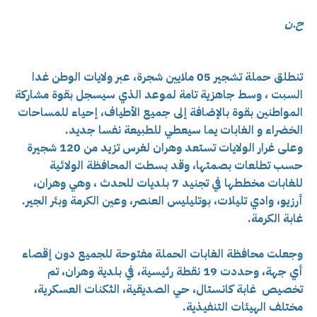
ح.ن
تنطلق حملة تشجير 05 ملايين شجرة، عبر ولايات الوطن غدا
السبت ، وسط جاهزية تامة لموعد الذي سيسجل بقوة مشاركة
المواطنين بقوة بالإضافة إلى جميع الأطياف، إحياء للمساحات
الخضراء و الغابات يما سيعطي للطبيعة نفسا جديد.
وعلى غرار الولايات تستعد وهران لغرس تزيد من 120 شجيرة
حسب تطلعات بصمتها، وقد بسطت المحافظة الولائية
للغابات مخططها في تجنيد 7 بلديات للحدث ، وهي وهران،
أرزيو، وادي تليلات، بوتليليس العنصر، وعين الكرمة وبئر الجير.
غابة الكرمة.
وجعلت محافظة الغابات الحملة مفتوحة للجميع دون إقصاء
أي جهة، وحددت 19 نقطة رئيسية، في بلدية وهران، تم
تخصيص غابة كانستال، ح
ي الصديقية، ا
لثكنات العسكرية،
م
ختلف الهيئات التنفيذية.