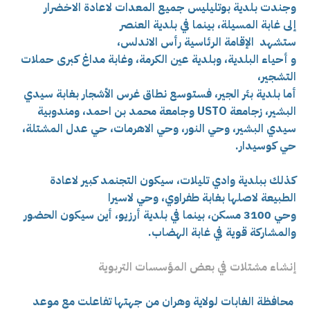
وجندت بلدية بوتليليس جميع المعدات لاعادة الاخضرار
إلى
غابة المسيلة، بينما في ب
لدية العنصر
ستشهد الإقامة الرئاسية رأس الاندلس،
و أحياء البلدية، و
بلدية عين الكرمة، وغ
ابة مداغ كبرى حملات
التشجير،
أما بلدية بئر الجير، فستوسع نطاق غرس الأشجار ب
غابة سيدي
البشير، ز
جامعة USTO و
جامعة محمد بن احمد، و
مندوبية
سيدي البشير، وحي النور، و
حي الاهرمات، حي عدل المشتلة،
حي كوسيدار.
كذلك ببلدية وادي تليلات، سيكون التجنمد كبير لاعادة
الطبيعة لاصلها بغ
ابة طفراوي، و
حي لاسيرا
وحي 3100 مسكن، بينما في ب
لدية أرزيو، أين سيكون الحضور
والمشاركة قوية في
غابة الهضاب.
إنشاء مشتلات في بعض المؤسسات التربوية
محافظة الغابات لولاية وهران من جهتها تفاعلت مع موعد