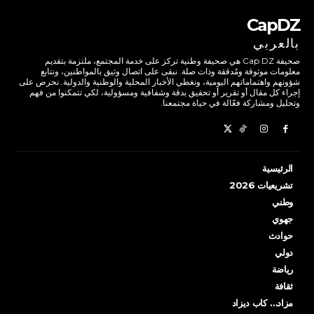
CapDZ
بالعربي
صحيفة Cap DZ هي صحيفة وطنية تركز على خدمة المجتمع، ملتزمة بتقديم
معلومات موثوقة ومُدققة وذات صلة. نبقى على اتصال وثيق بالمواطنين، ونتابع
شؤونهم واهتماماتهم اليومية، ونغطي الأخبار المحلية والوطنية والدولية. نحرص على
إجراء كل مقال أو تقرير أو تحقيق بدقة وشفافية ومسؤولية، لكي تتمكنوا من فهم
وتحليل ومشاركة فعّالة في حياة مجتمعنا.
الرئيسية
تشريعيات 2026
وطني
جهوي
حوادث
دولي
رياضة
ثقافة
مزاد… كاب ديزاد