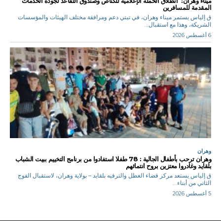
ميناء وهران: انطلاق الحملة الإعلامية للكناص وصندوق التقاعد لجودة الخدمات
المقدمة للمسافرين
ق.إلياس يستمر ميناء وهران، في تبني دعم ومرافقة مختلف الهيئات والمؤسسات
الشريكة، وهذا مع استقبال...
6 أغسطس 2026
وهران
وهران ترحب بأطفال الجالية : 78 طفلا استفادوا من برنامج التخييم ببيت الشباب
بلقايد وغادروا معتزين بروح انتمائهم
ق.إلياس يستعد مركز قضاء العطل والترفيه بلقايد – بولاية وهران، لاستقبال الفوج
الثاني من أبناء...
5 أغسطس 2026