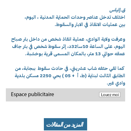
ق.إلياس
اختلف تدخل عناصر وحدات الحماية المدنية ، اليوم،
بين
عمليات الانقاذ في الابار والسقوط.
وعرفت ولاية الوادي، عملية انقاذ شخص من داخل بئر صباح
اليوم،
على الساعة 10سا32د، إثر سقوط شخص في بئر جاف
عمقه حوالي 13 متر، بالمكان المسمى قرية بوخشبة.
كما لقي حتفه شاب عشريني، في حادث سقوط ببجابة،
من
الطابق الثالث لبناية (ط، أ + 05 ) بحي 2250 مسكن بلدية
وادي غير.
المزيد من المقالات