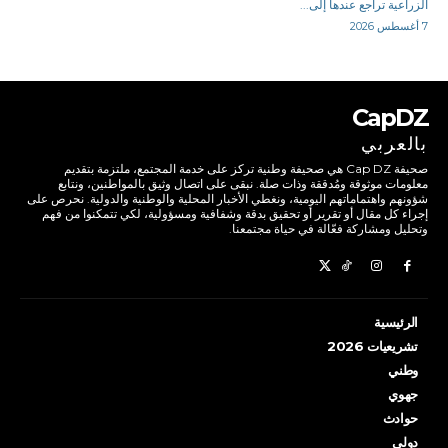
الزراعية تراجع عندها إلى...
7 أغسطس 2026
CapDZ
بالعربي
صحيفة Cap DZ هي صحيفة وطنية تركز على خدمة المجتمع، ملتزمة بتقديم
معلومات موثوقة ومُدققة وذات صلة. نبقى على اتصال وثيق بالمواطنين، ونتابع
شؤونهم واهتماماتهم اليومية، ونغطي الأخبار المحلية والوطنية والدولية. نحرص على
إجراء كل مقال أو تقرير أو تحقيق بدقة وشفافية ومسؤولية، لكي تتمكنوا من فهم
وتحليل ومشاركة فعّالة في حياة مجتمعنا.
الرئيسية
تشريعيات 2026
وطني
جهوي
حوادث
دولي