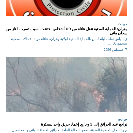
حوادث
وهران: الحماية المدنية تنقل عائلة من 09 أشخاص اختنقت بسبب تسرب الغاز من
سخان مائي
ق.إلياس نقلت ليلة أمس ،الحماية المدنية لولاية وهران، عائلة من 09 حالات مصابة
بتسمم بغاز...
7 أغسطس 2026
حوادث
تراجع عدد الحرائق إلى 5 وجاري إخماد حريق واحد ببسكرة
م.ر تسجل الحماية المدينة، ضمن الحالة العامة لحرائق الغطاء النباتي والمحاصيل