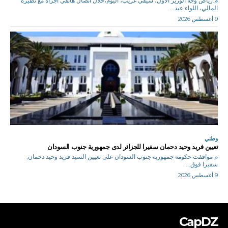
م.رياض وجه الوزير الأول، سيفي غريب، اليوم،خلال اتصال هاتفي أجراه مع نظيره
المالي، اللواء عبد...
9 أغسطس 2026
وطني
تعيين فريد وحيد دحمان سفيرا للجزائر لدى جمهورية جنوب السودان
م موافقت حكومة جمهورية جنوب السودان على تعيين السيد فريد وحيد دحمان,
سفيرا فوق...
9 أغسطس 2026
CapDZ