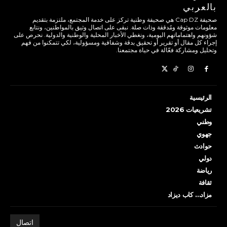
بالعربي
صحيفة Cap DZ هي صحيفة وطنية تركز على خدمة المجتمع، ملتزمة بتقديم
معلومات موثوقة ومُدققة وذات صلة. نبقى على اتصال وثيق بالمواطنين، ونتابع
شؤونهم واهتماماتهم اليومية، ونغطي الأخبار المحلية والوطنية والدولية. نحرص على
إجراء كل مقال أو تقرير أو تحقيق بدقة وشفافية ومسؤولية، لكي تتمكنوا من فهم
وتحليل ومشاركة فعّالة في حياة مجتمعنا.
الرئيسية
تشريعيات 2026
وطني
جهوي
حوادث
دولي
رياضة
ثقافة
مزاد… كاب ديزاد
اتصال