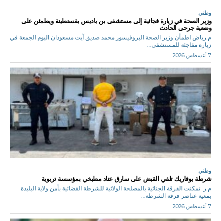
وطني
وزير الصحة في زيارة فجائية إلى مستشفى بن باديس بقسنطينة ويطمئن على
وضعية جرحى الحادث
م.رياض اطمأن وزير الصحة البروفيسور محمد صديق آيت مسعودان اليوم الجمعة في
زيارة مفاجئة للمستشفى...
7 أغسطس 2026
وطني
شرطة بوفاريك تلقي القبض على سارق عتاد مطبخي بمؤسسة تربوية
م.ر تمكنت الفرقة الجنائية بالمصلحة الولائية للشرطة القضائية بأمن ولاية البليدة
بمعية عناصر فرقة الشرطة...
7 أغسطس 2026