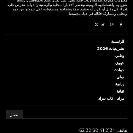
معلومات موثوقة ومُدققة وذات صلة. نبقى على اتصال وثيق بالمواطنين، ونتابع
شؤونهم واهتماماتهم اليومية، ونغطي الأخبار المحلية والوطنية والدولية. نحرص على
إجراء كل مقال أو تقرير أو تحقيق بدقة وشفافية ومسؤولية، لكي تتمكنوا من فهم
وتحليل ومشاركة فعّالة في حياة مجتمعنا.
الرئيسية
تشريعيات 2026
وطني
جهوي
حوادث
دولي
رياضة
ثقافة
مزاد… كاب ديزاد
اتصال
هاتف: +213 41 80 32 62