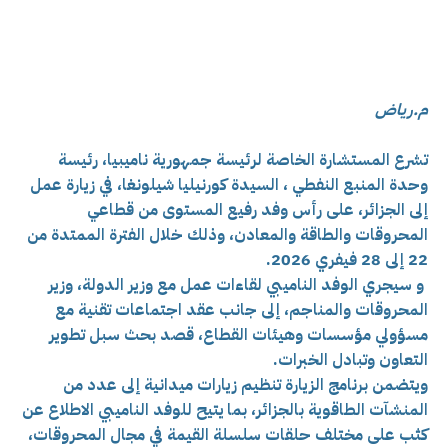
م.رياض
تشرع المستشارة الخاصة لرئيسة جمهورية ناميبيا، رئيسة
وحدة المنبع النفطي ، السيدة كورنيليا شيلونغا، في زيارة عمل
إلى الجزائر، على رأس وفد رفيع المستوى من قطاعي
المحروقات والطاقة والمعادن، وذلك خلال الفترة الممتدة من
22 إلى 28 فيفري 2026.
و
سيجري الوفد الناميبي لقاءات عمل مع وزير الدولة، وزير
المحروقات والمناجم، إلى جانب عقد اجتماعات تقنية مع
مسؤولي مؤسسات وهيئات القطاع، قصد بحث سبل تطوير
التعاون وتبادل الخبرات.
ويتضمن برنامج الزيارة تنظيم زيارات ميدانية إلى عدد من
المنشآت الطاقوية بالجزائر، بما يتيح للوفد الناميبي الاطلاع عن
كثب على مختلف حلقات سلسلة القيمة في مجال المحروقات،