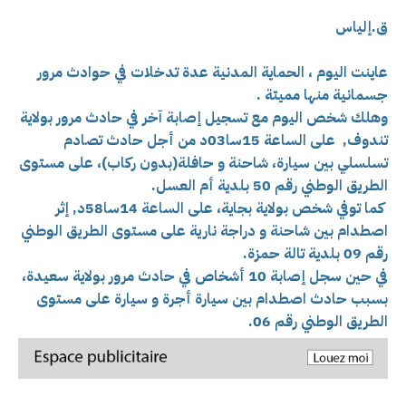
ق.إلياس
عاينت اليوم ، الحماية المدنية عدة تدخلات في حوادث مرور
جسمانية منها مميتة .
وهلك شخص اليوم مع تسجيل إصابة آخر في حادث مرور بولاية
تندوف,
على الساعة 15سا03د من أجل حادث تصادم
تسلسلي بين سيارة، شاحنة و حافلة(بدون ركاب)، على مستوى
الطريق الوطني رقم 50 بلدية أم العسل.
كما توفي شخص بولاية بجاية،
على الساعة 14سا58د, إثر
اصطدام بين شاحنة و دراجة نارية على مستوى الطريق الوطني
رقم 09 بلدية تالة حمزة.
في حين سجل إصابة 10 أشخاص في حادث مرور بولاية سعيدة،
بسبب
حادث اصطدام بين سيارة أجرة و سيارة على مستوى
الطريق الوطني رقم 06.