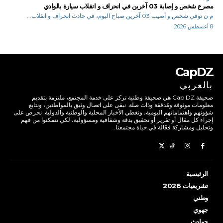
مصرع شخص و إصابة 03 آخرين في انحراف و انقلاب سيارة بالوادي
م ن توفي شخص و أصيب 03 آخرين صباح اليوم، في حادث انحراف و انقلاب...
8 أغسطس 2026
CapDZ
بالعربي
صحيفة Cap DZ هي صحيفة وطنية تركز على خدمة المجتمع، ملتزمة بتقديم
معلومات موثوقة ومُدققة وذات صلة. نبقى على اتصال وثيق بالمواطنين، ونتابع
شؤونهم واهتماماتهم اليومية، ونغطي الأخبار المحلية والوطنية والدولية. نحرص على
إجراء كل مقال أو تقرير أو تحقيق بدقة وشفافية ومسؤولية، لكي تتمكنوا من فهم
وتحليل ومشاركة فعّالة في حياة مجتمعنا.
الرئيسية
تشريعيات 2026
وطني
جهوي
حوادث