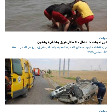
حوادث
عين تموشنت: انتشال جثة طفل غريق بشاطيء رشقون
م ن انتشلت اليوم، مصالح الحماية المدنية جثة طفل غريق، يبلغ من العمر 11 سنة...
8 أغسطس 2026
حوادث