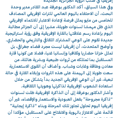
إفريقيا في صلب الرؤية الجزائرية الجديدة
وفي هذا السياق، أكد الدكتور بوعرفة عبد القادر مدير وحدة
البحث، أن الاحتفاء باليوم العالمي للتراث الإفريقي المصادف
للخامس من مايو يمثل فرصة لإعادة الاعتبار للانتماء الإفريقي
الذي ظل مهمشا لسنوات طويلة، مشيرا إلى أن الجزائر مطالبة
اليوم بإعادة رسم علاقتها بالقارة الإفريقية وفق رؤية استراتيجية
جديدة تقوم على الوعي المشترك الثقافي والتاريخي والحضاري.
وأوضح المتحدث، أن إفريقيا ليست مجرد فضاء جغرافي، بل
تمثل خزانا حضاريا وثقافيا وإنسانيا غنيا، فضلا عن كونها قارة
المستقبل بما تمتلكه من ثروات طبيعية وبشرية هائلة، من
معادن وطاقة وغابات وشباب. وأضاف أن القوى الاستعمارية
سعت طويلا إلى الهيمنة على هذه الثروات وإبقاء القارة في حالة
تبعية، غير أن الوعي الإفريقي الجديد بدأ يتشكل من خلال
استعادة الشعوب الإفريقية لذاكرتها وهويتها الثقافية.
وأشار الدكتور بوعرفة إلى أن الذاكرة الإفريقية ظلت لسنوات
“ذاكرة مجروحة” بفعل العبودية والاستعمار والإقصاء، غير أن
إفريقيا اليوم تحاول تجاوز تلك المرحلة وبناء “ذاكرة إيجابية”
قائمة على الاعتزاز بالهوية والانفتاح على المستقبل، مؤكدا أن