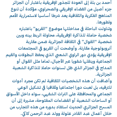
أحمد بن بلة إلى العودة للجذور الإفريقية باعتبار أن الجزائر
جزء أصيل من الفضاء الإفريقي والصحراوي، مؤكدة أن تنوع
المناهج الفكرية والثقافية يعد شرطا أساسيا لاستمرارية الأمم
وتطورها.
وتناولت الباحثة في مداخلتها موضوع “القريو” باعتباره
شخصية حاملة للذاكرة الإفريقية، محاولة الربط بينه وبين
شخصية “القوال” في الثقافة الجزائرية ضمن مقاربة
أنروبولوجية مقارنة. وأوضحت أن القريو في المجتمعات
الإفريقية يؤدي دور الراوي الشعبي الذي يحفظ البطولات والقيم
الجماعية وينقلها شفويا عبر الأجيال، تماما مثل القوال أو
المداح في الجزائر الذي ظل لسنوات حاملا للذاكرة الشعبية
الجزائرية.
وأضافت أن هذه الشخصيات الثقافية لم تكن مجرد أدوات
للترفيه، بل لعبت دورا اجتماعيا وثقافيا في تشكيل الوعي
الجماعي والمحافظة على التراث الشفهي، سواء داخل الأسواق
أو الساحات الشعبية أو الفضاءات المفتوحة، مشيرة إلى أن
المسرح الجزائري الحديث استفاد بدوره من هذه التجارب من
خلال أعمال عبد القادر علولة وولد عبد الرحمن كاكي.