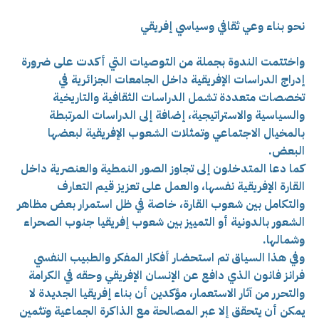
نحو بناء وعي ثقافي وسياسي إفريقي
واختتمت الندوة بجملة من التوصيات التي أكدت على ضرورة
إدراج الدراسات الإفريقية داخل الجامعات الجزائرية في
تخصصات متعددة تشمل الدراسات الثقافية والتاريخية
والسياسية والاستراتيجية، إضافة إلى الدراسات المرتبطة
بالمخيال الاجتماعي وتمثلات الشعوب الإفريقية لبعضها
البعض.
كما دعا المتدخلون إلى تجاوز الصور النمطية والعنصرية داخل
القارة الإفريقية نفسها، والعمل على تعزيز قيم التعارف
والتكامل بين شعوب القارة، خاصة في ظل استمرار بعض مظاهر
الشعور بالدونية أو التمييز بين شعوب إفريقيا جنوب الصحراء
وشمالها.
وفي هذا السياق تم استحضار أفكار المفكر والطبيب النفسي
فرانز فانون الذي دافع عن الإنسان الإفريقي وحقه في الكرامة
والتحرر من آثار الاستعمار، مؤكدين أن بناء إفريقيا الجديدة لا
يمكن أن يتحقق إلا عبر المصالحة مع الذاكرة الجماعية وتثمين