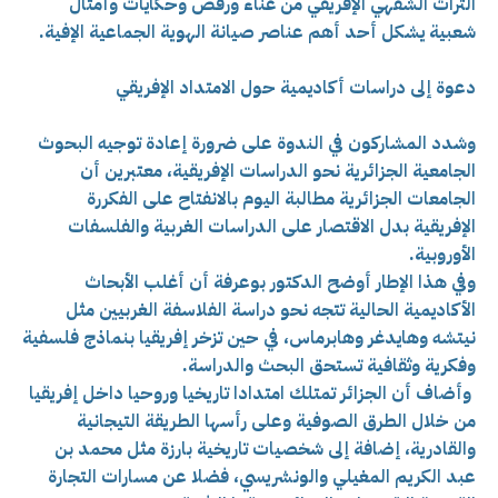
التراث الشفهي الإفريقي من غناء ورقص وحكايات وأمثال
شعبية يشكل أحد أهم عناصر صيانة الهوية الجماعية الإفية.
دعوة إلى دراسات أكاديمية حول الامتداد الإفريقي
وشدد المشاركون في الندوة على ضرورة إعادة توجيه البحوث
الجامعية الجزائرية نحو الدراسات الإفريقية، معتبرين أن
الجامعات الجزائرية مطالبة اليوم بالانفتاح على الفكررة
الإفريقية بدل الاقتصار على الدراسات الغربية والفلسفات
الأوروبية.
وفي هذا الإطار أوضح الدكتور بوعرفة أن أغلب الأبحاث
الأكاديمية الحالية تتجه نحو دراسة الفلاسفة الغربيين مثل
نيتشه وهايدغر وهابرماس، في حين تزخر إفريقيا بنماذج فلسفية
وفكرية وثقافية تستحق البحث والدراسة.
وأضاف أن الجزائر تمتلك امتدادا تاريخيا وروحيا داخل إفريقيا
من خلال الطرق الصوفية وعلى رأسها الطريقة التيجانية
والقادرية، إضافة إلى شخصيات تاريخية بارزة مثل محمد بن
عبد الكريم المغيلي والونشريسي، فضلا عن مسارات التجارة