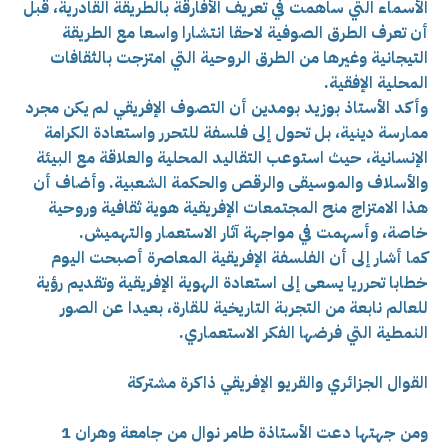
الأسماء التي ساهمت في تعريف الأفارقة بالطريقة القادرية، قبل
أن تعرف الطرق الصوفية لاحقا انتشارا واسعا مع الطريقة
التيجانية وغيرها من الطرق الروحية التي امتزجت بالثقافات
المحلية الإفقية.
وأكد الأستاذ بوزيد بومدين أن التصوف الإفريقي لم يكن مجرد
ممارسة دينية، بل تحول إلى فلسفة للتحرر واستعادة الكرامة
الإنسانية، حيث استوعب التقاليد المحلية والعلاقة مع البيئة
والأسلاف والموسيقى والرقص والحكمة الشعبية. وأضاف أن
هذا الامتزاج منح المجتمعات الإفريقية هوية ثقافية وروحية
خاصة، وأسهمت في مواجهة آثار الاستعمار والتهميش.
كما أشار إلى أن الفلسفة الإفريقية المعاصرة أصبحت اليوم
خطابا تحرريا يسعى إلى استعادة الهوية الإفريقية وتقديم رؤية
للعالم نابعة من التجربة التاريخية للقارة، بعيدا عن الصور
النمطية التي فرضها الفكر الاستعماري.
القوال الجزائري والقريو الإفريقي ذاكرة مشتركة
ومن جهتها دعت الأستاذة طامر نوال من جامعة وهران 1