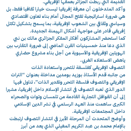
القديمة التي ربطت الجزائر بعمقها الإفريقي.
وأكد المتدخلون أن معرفة إفريقيا ليست خيارا ثقافيا فقط، بل
هي ضرورة استراتيجية تفتح المجال أمام بناء تعاون اقتصادي
وسياسي وثقافي بين الشعوب الإفريقية، بما يسمح بتشكيل تكتل
إفريقي قادر على مواجهة أشكال الهيمنة الجديدة.
كما استحضر المشاركون أفكار المفكر الجزائري مالك بن نبي
الذي دعا منذ خمسينيات القرن الماضي إلى ضرورة التقارب بين
الهويتين الإفريقية والآسيوية من أجل بناء مشروع حضاري
ياهض الاستعلاء الغربي.
التصوف الإفريقي كفلسفة للتحرر واستعادة الذات
من جانبه قدم الأستاذ بوزيد بومدين مداخلة بعنوان “التراث
الإفريقي والتصوف فلسفة التحرر وتقدير الذات”، تناول فيها
الدور الذي لعبه التصوف في انتشار الإسلام داخل إفريقيا، مشيرا
إلى أن القوافل التجارية القادمة من تلمسان وتوات والصحراء
الكبرى ساهمت منذ العهد الرستمي في نشر الدين الإسلامي
داخل المجتمعات الإفريقية.
وأوضح المتحدث أن المرحلة الأبرز في انتشار التصوف ارتبطت
بالإمام محمد بن عبد الكريم المغيلي الذي يعد من أبرز