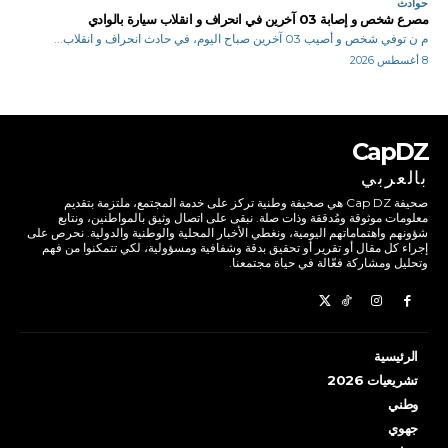
حوادث
مصرع شخص و إصابة 03 آخرين في انحراف و انقلاب سيارة بالوادي
م ن توفي شخص و أصيب 03 آخرين صباح اليوم، في حادث انحراف و انقلاب...
8 أغسطس 2026
CapDZ
بالعربي
صحيفة Cap DZ هي صحيفة وطنية تركز على خدمة المجتمع، ملتزمة بتقديم
معلومات موثوقة ومُدققة وذات صلة. نبقى على اتصال وثيق بالمواطنين، ونتابع
شؤونهم واهتماماتهم اليومية، ونغطي الأخبار المحلية والوطنية والدولية. نحرص على
إجراء كل مقال أو تقرير أو تحقيق بدقة وشفافية ومسؤولية، لكي تتمكنوا من فهم
وتحليل ومشاركة فعّالة في حياة مجتمعنا.
الرئيسية
تشريعيات 2026
وطني
جهوي