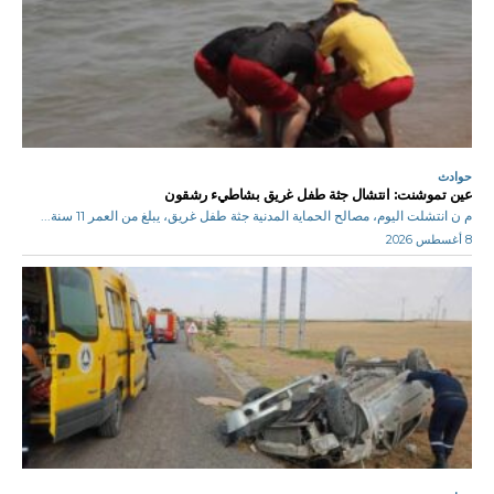
حوادث
عين تموشنت: انتشال جثة طفل غريق بشاطيء رشقون
م ن انتشلت اليوم، مصالح الحماية المدنية جثة طفل غريق، يبلغ من العمر 11 سنة...
8 أغسطس 2026