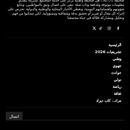
صحيفة Cap DZ هي صحيفة وطنية تركز على خدمة المجتمع، ملتزمة بتقديم
معلومات موثوقة ومُدققة وذات صلة. نبقى على اتصال وثيق بالمواطنين، ونتابع
شؤونهم واهتماماتهم اليومية، ونغطي الأخبار المحلية والوطنية والدولية. نحرص على
إجراء كل مقال أو تقرير أو تحقيق بدقة وشفافية ومسؤولية، لكي تتمكنوا من فهم
وتحليل ومشاركة فعّالة في حياة مجتمعنا.
الرئيسية
تشريعيات 2026
وطني
جهوي
حوادث
دولي
رياضة
ثقافة
مزاد… كاب ديزاد
اتصال