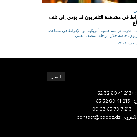
ت
راط في مشاهدة التلفزيون قد يؤدي إلى تلف
اغ
وكالات حذرت دراسة علمية أمريكية من الإفراط في مشاهدة
زيون، خاصة خلال مرحلة منتصف العمر،...
اتصال
80 32 62
 80 32 63
65 93 89
ني:contact@capdz.dz