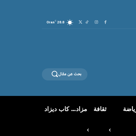
C
Oran
28.8
بحث عن مقال
ياضة
ثقافة
مزاد… كاب ديزاد