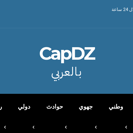
CapDZ
بالعربي
وطني
جهوي
حوادث
دولي
ر