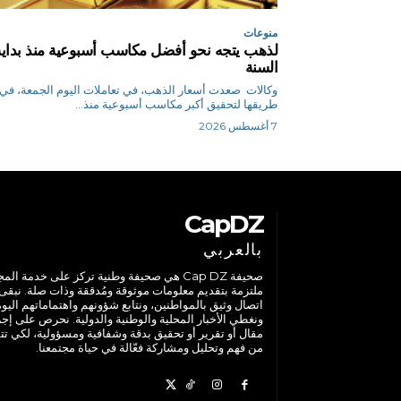
منوعات
لذهب يتجه نحو أفضل مكاسب أسبوعية منذ بداية
السنة
وكالات صعدت أسعار الذهب، في تعاملات اليوم الجمعة، في
طريقها لتحقيق أكبر مكاسب أسبوعية منذ...
7 أغسطس 2026
CapDZ
بالعربي
صحيفة Cap DZ هي صحيفة وطنية تركز على خدمة الم
ملتزمة بتقديم معلومات موثوقة ومُدققة وذات صلة. نبقى
اتصال وثيق بالمواطنين، ونتابع شؤونهم واهتماماتهم اليوم
ونغطي الأخبار المحلية والوطنية والدولية. نحرص على إج
مقال أو تقرير أو تحقيق بدقة وشفافية ومسؤولية، لكي تت
من فهم وتحليل ومشاركة فعّالة في حياة مجتمعنا.