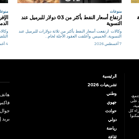
منوعات
منوعا
ارتفاع أسعار النفط بأكثر من 03 دولار للبرميل عند
الإف
التسوية
الدم
وكالات ارتفعت أسعار النفط بأكثر من ثلاثة دولارات للبرميل عند
‌التسوية، الخميس. وأغلقت العقود الآجلة لخام...
التلف
7 أغسطس 2026
4 أغسطس 2026
الرئيسية
تشريعيات 2026
وطني
هاتف: +213 41 
جتمع،
 على
جهوي
فاكس: +213 41
ية،
جوال: +213 7 70 
راء كل
حوادث
مكنوا
بريد إلكترو
دولي
رياضة
ثقافة