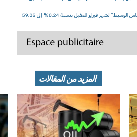
وتراجعت العقود الآجلة للخام الأمريكي “غرب تكساس الوسيط” لشهر فبراير المقبل بنسبة 0.24% إلى 59.05
المزيد من المقالات