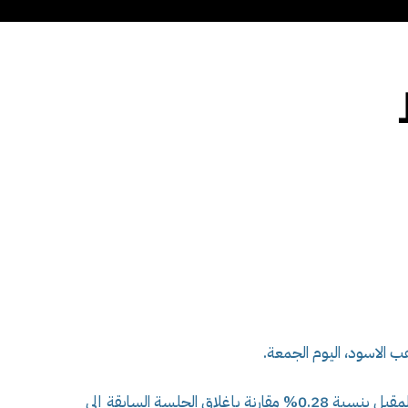
ط
 الاسود، اليوم الجمعة.
تراجعت العقود الآجلة لخام “برنت” لشهر مارس المقبل بنسبة 0.28% مقارنة بإغلاق الجلسة السابقة إلى