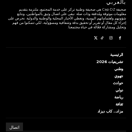
بالعربي
صحيفة Cap DZ هي صحيفة وطنية تركز على خدمة المجتمع، ملتزمة بتقديم
معلومات موثوقة ومُدققة وذات صلة. نبقى على اتصال وثيق بالمواطنين، ونتابع
شؤونهم واهتماماتهم اليومية، ونغطي الأخبار المحلية والوطنية والدولية. نحرص على
إجراء كل مقال أو تقرير أو تحقيق بدقة وشفافية ومسؤولية، لكي تتمكنوا من فهم
وتحليل ومشاركة فعّالة في حياة مجتمعنا.
الرئيسية
تشريعيات 2026
وطني
جهوي
حوادث
دولي
رياضة
ثقافة
مزاد… كاب ديزاد
اتصال