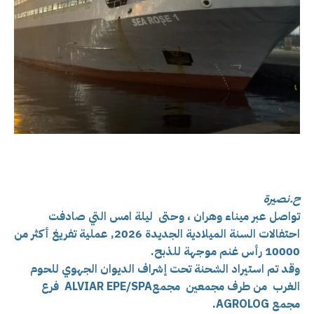
ح.نصيرة
تواصل عبر ميناء وهران ، وحتى ليلة امس التي صادفت
احتفالات السنة الميلادية الجديدة 2026, عملية تفريغ أكثر من
10000 رأس غنم موجهة للذبح.
وقد تم استيراد الشحنة تحت إشراف الديوان الجهوي للحوم
الغرب من طرف مجمعين مجمعALVIAR EPE/SPA فرع
مجمع AGROLOG.