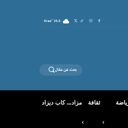
C
Oran
25.5
بحث عن مقال
ياضة
ثقافة
مزاد… كاب ديزاد