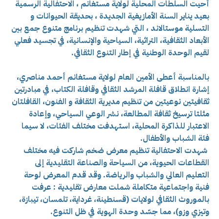
أحيت السلطات المحلية لولاية مستغانم ، الاحتفالية الرسمية
بعيد يناير السنة الأمازيغية الجديدة ، بحديقة الحيوانات و
التسلية موستالاند ، التي شهدت تنظيم برنامج متنوع جمع بين
الأبعاد الثقافية، التراثية، السياحية والإنسانية، في تجسيد فعلي
لقيم الوحدة الوطنية في إطار التنوع الثقافي.
بالمناسبة أعطى الأمين العام لولاية مستغانم أحمد مناصري،
إشارة انطلاق قافلة المرشد الثقافي وقافلة الكتاب، في مبادرتين
ثقافيتين نوعيتين من تنظيم مديرية الثقافة و الفنون،
القافلتان
مثلتا ترسيخ ثقافة المطالعة، نشر الوعي السياحي، وإعادة
الاعتبار للذاكرة المحلية، استهدفت مختلف الفئات، لا سيما
فئة الشباب والأطفال.
شهدت الاحتفالية تنظيم معرض ضخم شاركت فيه مختلف
القطاعات الحيوية، من السياحة والصناعة التقليدية إلى
التعليم العالي والشباب والرياضة. وقد قدم المعرض لوحة
فنية واجتماعية متكاملة شملت
معارض تقليدية : عرفت
بالموروث الثقافي لولايات (قسنطينة، غرداية، تلمسان، تيبازة،
وتيزي وزو)، مما جسّد وحدة الهوية في ظل التنوع.