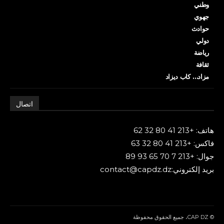
وطني
جهوي
حوادث
دولي
رياضة
ثقافة
مزاد… كاب ديزاد
اتصال
هاتف: +213 41 80 32 62
فاكس: +213 41 80 32 63
جوال: +213 7 70 65 93 89
بريد إلكتروني:contact@capdz.dz
© CAP DZ، جميع الحقوق محفوظة