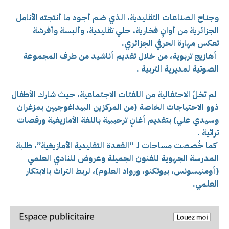
وجناح الصناعات التقليدية، الذي ضم أجود ما أنتجته الأنامل
الجزائرية من أوانٍ فخارية، حلي تقليدية، وألبسة وأفرشة
تعكس مهارة الحرفي الجزائري.
أهازيج تربوية، من خلال تقديم أناشيد من طرف المجموعة
الصوتية لمديرية التربية .
لم تخلُ الاحتفالية من اللفتات الاجتماعية، حيث شارك الأطفال
ذوو الاحتياجات الخاصة (من المركزين البيداغوجيين بمزغران
وسيدي علي) بتقديم أغانٍ ترحيبية باللغة الأمازيغية ورقصات
تراثية .
كما خُصصت مساحات لـ “القعدة التقليدية الأمازيغية”،
طلبة
المدرسة الجهوية للفنون الجميلة و
عروض للنادي العلمي
(أومنيسونس، بيوتكنو، ورواد العلوم)، لربط التراث بالابتكار
العلمي.