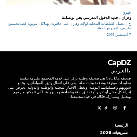
جهوي
وهران : جديد الدخول المدرسي بحي بوعمامة
ح.ن تعمل السلطات المحلية لولاية وهران على جاهزية الهياكل التربوية قصد تحسين
ظروف التمدرس تحسّبا...
7 أغسطس 2026
CapDZ
بالعربي
صحيفة Cap DZ هي صحيفة وطنية تركز على خدمة المجتمع، ملتزمة بتقديم
معلومات موثوقة ومُدققة وذات صلة. نبقى على اتصال وثيق بالمواطنين، ونتابع
شؤونهم واهتماماتهم اليومية، ونغطي الأخبار المحلية والوطنية والدولية. نحرص على
إجراء كل مقال أو تقرير أو تحقيق بدقة وشفافية ومسؤولية، لكي تتمكنوا من فهم
وتحليل ومشاركة فعّالة في حياة مجتمعنا.
الرئيسية
تشريعيات 2026