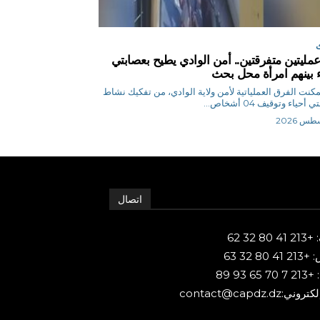
مليتين متفرقتين.. أمن الوادي يطيح بعصابتي
ء بينهم امرأة محل بحث
إ تمكنت الفرق العملياتية لأمن ولاية الوادي، من تفكيك نشاط
أحياء وتوقيف 04 أشخاص...
اتصال
80 32 62
 80 32 63
65 93 89
ني:contact@capdz.dz