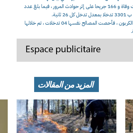
و سجلت ذات المصالح خلال هذه الفترة 06 حالات وفاة و 166 جريحا على إثر حوادث المرور ، فيما بلغ عدد
و فيما يخص حوادث التسمم بغاز أحادي أكسيد الكربون ، فأحصت المصالح نفسها 04 تدخلات ، تم خلالها
المزيد من المقالات