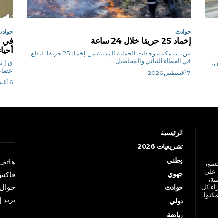
حوادث
حوادث
إخماد 25 حريقا خلال 24 ساعة
في ع
أحيا
س ب تمكنت وحدات الحماية المدنية من إخماد 25 حريقا، اندلع
في الغطاء النباتي والمحاصيل...
ن،
ق.
عصابتي 
7 أغسطس 2026
6 أغسطس 2026
الرئيسية
تشريعيات 2026
وطني
هاتف: +213 41 
جتمع،
 على
جهوي
فاكس: +213 41
ية،
جوال: +213 7 70 
راء كل
حوادث
مكنوا
بريد إلكترو
دولي
رياضة