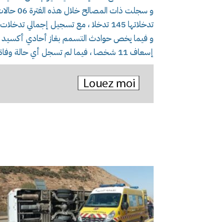
تدخلاتها 145 تدخلا ، مع تسجيل إجمالي تدخلات ب 3301 تدخلا بمعدل تدخل كل 26 ثانية.
إسعاف 11 شخصا ، فيما لم تسجل أي حالة وفاة.