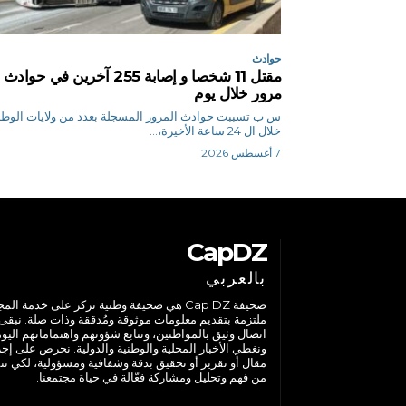
حوادث
مقتل 11 شخصا و إصابة 255 آخرين في حوادث
مرور خلال يوم
س ب تسببت حوادث المرور المسجلة بعدد من ولايات الوط
خلال ال 24 ساعة الأخيرة،...
7 أغسطس 2026
CapDZ
بالعربي
صحيفة Cap DZ هي صحيفة وطنية تركز على خدمة الم
ملتزمة بتقديم معلومات موثوقة ومُدققة وذات صلة. نبقى
اتصال وثيق بالمواطنين، ونتابع شؤونهم واهتماماتهم اليوم
ونغطي الأخبار المحلية والوطنية والدولية. نحرص على إج
مقال أو تقرير أو تحقيق بدقة وشفافية ومسؤولية، لكي تت
من فهم وتحليل ومشاركة فعّالة في حياة مجتمعنا.