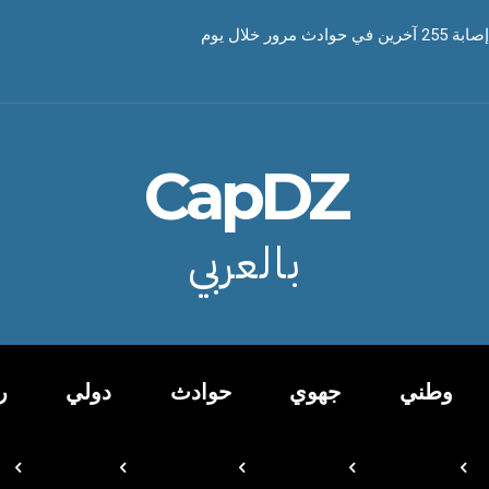
CapDZ
بالعربي
وطني
جهوي
حوادث
دولي
ر