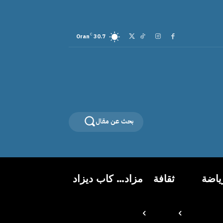
C
Oran
30.7
بحث عن مقال
ياضة
ثقافة
مزاد… كاب ديزاد