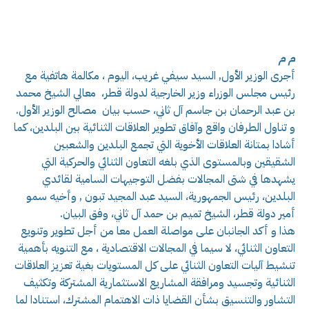
م م
أجرى الوزير الأول, السيد سيفي غريب، اليوم ، مكالمة هاتفية مع
رئيس مجلس الوزراء وزير الخارجية لدولة قطر، معالي الشيخ محمد
بن عبد الرحمان بن جاسم آل ثاني، حسب بيان مصالح الوزير الأول.
و تناول الطرفان واقع وآفاق تطوير العلاقات الثنائية بين البلدين، كما
أشادا بمتانة العلاقات الأخوية التي تجمع البلدين والشعبين
الشقيقين وبالمستوى الذي بلغه التعاون الثنائي والحركية التي
يشهدها في شتى المجالات بفضل التوجيهات السامية لقائدي
البلدين، رئيس الجمهورية، السيد عبد المجيد تبون , وأخيه سمو
أمير دولة قطر، الشيخ تميم بن حمد آل ثاني، وفق البيان.
هذا و أكد الجانبان على مواصلة العمل معا من أجل تطوير وتنويع
التعاون الثنائي، لا سيما في المجالات الاقتصادية ، مع التنويه بأهمية
تنشيط آليات التعاون الثنائي على كل المستويات بغية تعزيز العلاقات
الثنائية وتجسيد ومرافقة المشاريع الاستثمارية المشتركة وتكثيف
التشاور والتنسيق بشأن القضايا ذات الاهتمام المشترك، استنادا لما