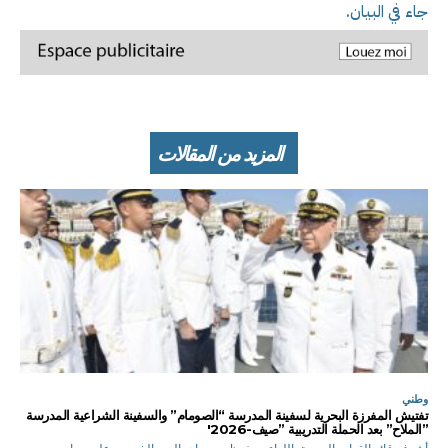
جاء في البيان.
المزيد من المقالات
وطني
تفتيش المفرزة البحرية لسفينة المدرسة “الصومام” والسفينة الشراعية المدرسة
”الملاح” بعد الحملة التدريبية ”صيف-2026′