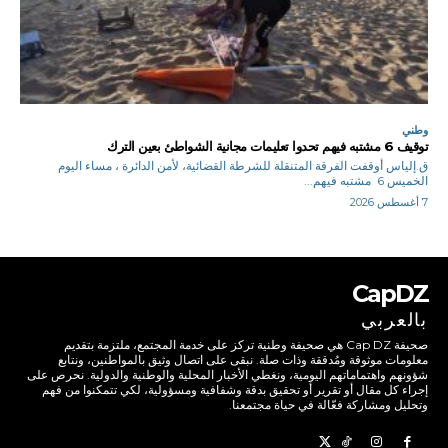
وطني
توقيف 6 مشتبه فيهم تحدوا تعليمات مجانية الشواطئ بعين الترك
ق.إلياس أوقفت الفرقة المتنقلة للشرطة القضائية، لأمن الدائرة ، مساء اليوم
الخميس 6 مشتبه فيهم...
7 أغسطس 2026
CapDZ
بالعربي
صحيفة Cap DZ هي صحيفة وطنية تركز على خدمة المجتمع، ملتزمة بتقديم
معلومات موثوقة ومُدققة وذات صلة. نبقى على اتصال وثيق بالمواطنين، ونتابع
شؤونهم واهتماماتهم اليومية، ونغطي الأخبار المحلية والوطنية والدولية. نحرص على
إجراء كل مقال أو تقرير أو تحقيق بدقة وشفافية ومسؤولية، لكي تتمكنوا من فهم
وتحليل ومشاركة فعّالة في حياة مجتمعنا.