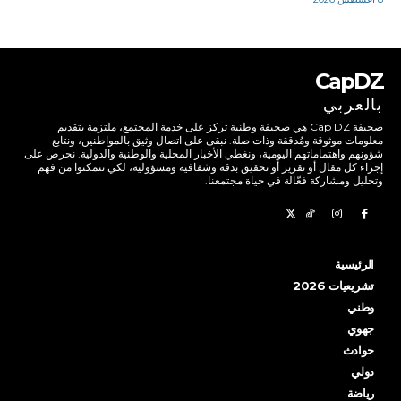
CapDZ
بالعربي
صحيفة Cap DZ هي صحيفة وطنية تركز على خدمة المجتمع، ملتزمة بتقديم
معلومات موثوقة ومُدققة وذات صلة. نبقى على اتصال وثيق بالمواطنين، ونتابع
شؤونهم واهتماماتهم اليومية، ونغطي الأخبار المحلية والوطنية والدولية. نحرص على
إجراء كل مقال أو تقرير أو تحقيق بدقة وشفافية ومسؤولية، لكي تتمكنوا من فهم
وتحليل ومشاركة فعّالة في حياة مجتمعنا.
الرئيسية
تشريعيات 2026
وطني
جهوي
حوادث
دولي
رياضة