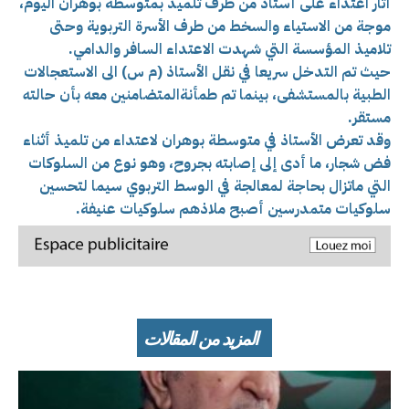
أثار اعتداء على أستاذ من طرف تلميذ بمتوسطة
بوهران اليوم،
موجة من الاستياء والسخط من طرف الأسرة التربوية وحتى
تلاميذ المؤسسة التي شهدت الاعتداء السافر والدامي.
حيث تم التدخل سريعا في نقل الأستاذ (م س) الى الاستعجالات
الطبية بالمستشفى، بينما تم طمأنةالمتضامنين معه بأن حالته
مستقر.
وقد تعرض الأستاذ في متوسطة بوهران لاعتداء من تلميذ أثناء
فض شجار، ما أدى إلى إصابته بجروح، وهو نوع من السلوكات
التي ماتزال بحاجة لمعالجة في الوسط التربوي سيما لتحسين
سلوكيات متمدرسين أصبح ملاذهم سلوكيات عنيفة.
المزيد من المقالات