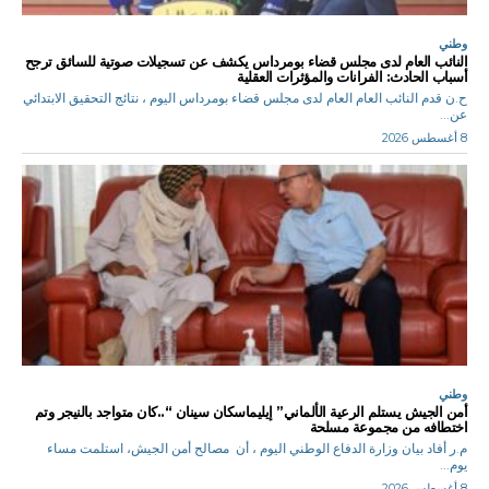
وطني
النائب العام لدى مجلس قضاء بومرداس يكشف عن تسجيلات صوتية للسائق ترجح
أسباب الحادث: الفرانات والمؤثرات العقلية
ح.ن قدم النائب العام العام لدى مجلس قضاء بومرداس اليوم ، نتائج التحقيق الابتدائي
عن...
8 أغسطس 2026
وطني
أمن الجيش يستلم الرعية الألماني” إيليماسكان سينان “..كان متواجد بالنيجر وتم
اختطافه من مجموعة مسلحة
م.ر أفاد بيان وزارة الدفاع الوطني اليوم ، أن مصالح أمن الجيش، استلمت مساء
يوم...
8 أغسطس 2026