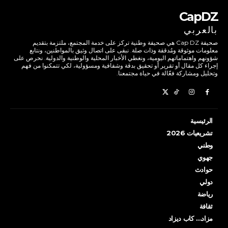
CapDZ
بالعربي
صحيفة Cap DZ هي صحيفة وطنية تركز على خدمة المجتمع، ملتزمة بتقديم
معلومات موثوقة ومُدققة وذات صلة. نبقى على اتصال وثيق بالمواطنين، ونتابع
شؤونهم واهتماماتهم اليومية، ونغطي الأخبار المحلية والوطنية والدولية. نحرص على
إجراء كل مقال أو تقرير أو تحقيق بدقة وشفافية ومسؤولية، لكي تتمكنوا من فهم
وتحليل ومشاركة فعّالة في حياة مجتمعنا.
الرئيسية
تشريعيات 2026
وطني
جهوي
حوادث
دولي
رياضة
ثقافة
مزاد… كاب ديزاد