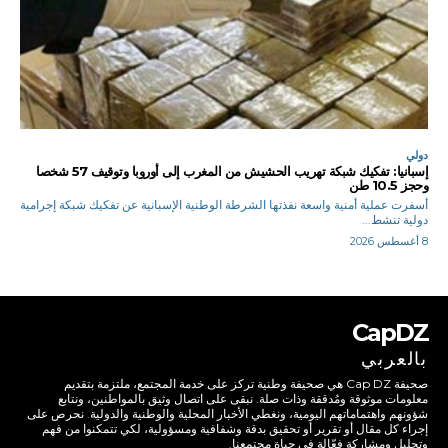
دولي
إسبانيا: تفكيك شبكة تهريب الحشيش من المغرب إلى أوروبا وتوقيف 57 شخصا
وحجز 10.5 طن
أسفرت عملية أمنية واسعة نفذتها الشرطة الوطنية الإسبانية عن تفكيك شبكة إجرامية
دولية تنشط...
8 أغسطس 2026
CapDZ
بالعربي
صحيفة Cap DZ هي صحيفة وطنية تركز على خدمة المجتمع، ملتزمة بتقديم
معلومات موثوقة ومُدققة وذات صلة. نبقى على اتصال وثيق بالمواطنين، ونتابع
شؤونهم واهتماماتهم اليومية، ونغطي الأخبار المحلية والوطنية والدولية. نحرص على
إجراء كل مقال أو تقرير أو تحقيق بدقة وشفافية ومسؤولية، لكي تتمكنوا من فهم
وتحليل ومشاركة فعّالة في حياة مجتمعنا.