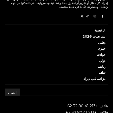
إجراء كل مقال أو تقرير أو تحقيق بدقة وشفافية ومسؤولية، لكي تتمكنوا من فهم
وتحليل ومشاركة فعّالة في حياة مجتمعنا.
الرئيسية
تشريعيات 2026
وطني
جهوي
حوادث
دولي
رياضة
ثقافة
مزاد… كاب ديزاد
اتصال
هاتف: +213 41 80 32 62
فاكس: +213 41 80 32 63