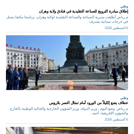
وطني
إطلاق مبادرة الترويج للصناعة التقليدية في فنادق ولاية وهران
م.رياض أطلقت مديرية السياحة والصناعة التقليدية لولاية وهران، برنامجا مكثفا يتمثل
في خرجات ميدانية يشىرف...
6 أغسطس 2026
وطني
عطاف يضع إكليلاً من الورود أمام تمثال النصر بلاروس
م.رياض وضع اليوم ، وزير الدولة، وزير الشؤون الخارجية والجالية الوطنية بالخارج
والشؤون الإفريقية، أحمد...
6 أغسطس 2026