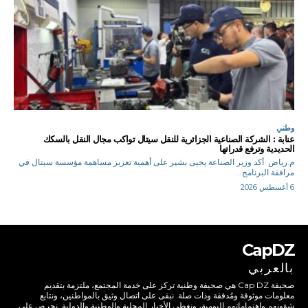
وطني
عنابة : الشركة الصناعية الجزائرية للنقل سيتال تواكب مجال النقل بالسكك
الحديدية وترفع قدراتها
م.رياض أكد وزير الصناعة يحيى بشير على أهمية تعزيز مساهمة مؤسسة سيتال في
مرافقة البرنامج...
6 أغسطس 2026
CapDZ
بالعربي
صحيفة Cap DZ هي صحيفة وطنية تركز على خدمة المجتمع، ملتزمة بتقديم
معلومات موثوقة ومُدققة وذات صلة. نبقى على اتصال وثيق بالمواطنين، ونتابع
شؤونهم واهتماماتهم اليومية، ونغطي الأخبار المحلية والوطنية والدولية. نحرص على