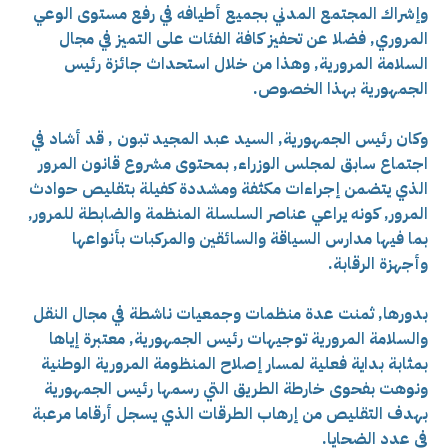
وإشراك المجتمع المدني بجميع أطيافه في رفع مستوى الوعي
المروري, فضلا عن تحفيز كافة الفئات على التميز في مجال
السلامة المرورية, وهذا من خلال استحداث جائزة رئيس
الجمهورية بهذا الخصوص.
وكان رئيس الجمهورية, السيد عبد المجيد تبون , قد أشاد في
اجتماع سابق لمجلس الوزراء, بمحتوى مشروع قانون المرور
الذي يتضمن إجراءات مكثفة ومشددة كفيلة بتقليص حوادث
المرور, كونه يراعي عناصر السلسلة المنظمة والضابطة للمرور,
بما فيها مدارس السياقة والسائقين والمركبات بأنواعها
وأجهزة الرقابة.
بدورها, ثمنت عدة منظمات وجمعيات ناشطة في مجال النقل
والسلامة المرورية توجيهات رئيس الجمهورية, معتبرة إياها
بمثابة بداية فعلية لمسار إصلاح المنظومة المرورية الوطنية
ونوهت بفحوى خارطة الطريق التي رسمها رئيس الجمهورية
بهدف التقليص من إرهاب الطرقات الذي يسجل أرقاما مرعبة
في عدد الضحايا.