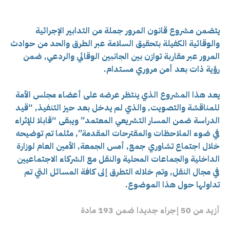
يتضمن مشروع قانون المرور جملة من التدابير الإجرائية
والوقائية الكفيلة بتحقيق السلامة عبر الطرق والحد من حوادث
المرور عبر مقاربة توازن بين الجانبين الوقائي والردعي, ضمن
رؤية ذات بعد أمن مروري مستدام.
يعد هذا المشروع الذي ينتظر عرضه على أعضاء مجلس الأمة
للمناقشة والتصويت, والذي لم يدخل بعد حيز التنفيذ, “قيد
الدراسة ضمن المسار التشريعي المعتمد” ويبقى “قابلا للإثراء
في ضوء الملاحظات والمقترحات المقدمة”, مثلما تم توضيحه
خلال اجتماع تشاوري جمع, أمس الجمعة, الأمين العام لوزارة
الداخلية والجماعات المحلية والنقل مع الشركاء الاجتماعيين
في مجال النقل, وتم خلاله التطرق إلى كافة المسائل التي تم
تداولها حول هذا الموضوع.
أزيد من 50 إجراء جديدا ضمن 193 مادة