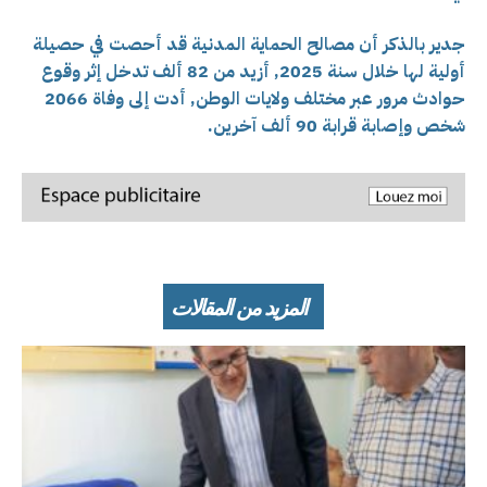
جدير بالذكر أن مصالح الحماية المدنية قد أحصت في حصيلة
أولية لها خلال سنة 2025, أزيد من 82 ألف تدخل إثر وقوع
حوادث مرور عبر مختلف ولايات الوطن, أدت إلى وفاة 2066
شخص وإصابة قرابة 90 ألف آخرين.
المزيد من المقالات