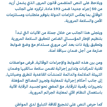
ويلاحظ على النص المتضمن قانون المرور, الذي يشمل أزيد
من 50 إجراء جديدا ضمن 193 مادة, تركيزه على الجانب
الوقائي بما يعكس التزامات الدولة بتوفير متطلبات ومستلزمات
الأمن والسلامة المرورية.
ويتجلى هذا الجانب من خلال جملة من الآليات التي تبدأ
بتنظيم الإطار المؤسساتي الضامن لتحقيق السلامة المرورية
وتحقيق رؤية ذات بعد أمن مروري مستدام مع وضع ضوابط
صارمة من أجل ضمان سياقة آمنة.
ومن بين هذه الضوابط والإجراءات الوقائية, فرض مواصفات
تقنية للمركبات وتدابير إجرائية تضمن سلامة سائقيها وضمان
التهيئة الملائمة والدائمة للمنشآت القاعدية للطرق وصيانتها,
إلى جانب أحكام إجرائية للمعاينة وتجهيز المصالح المؤهلة
بتجهيزات رقمية للرقابة, مع المضي نحو تجسيد الرقابة الآلية
باستعمال النظام الآلي لمعاينة الجرائم المرورية.
كما حرص النص على تشجيع ثقافة التبليغ لدى المواطن