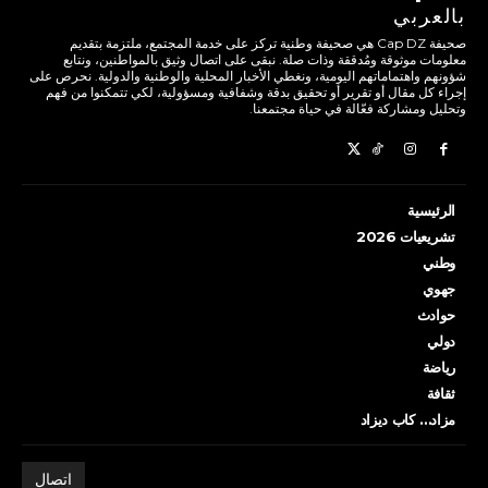
بالعربي
صحيفة Cap DZ هي صحيفة وطنية تركز على خدمة المجتمع، ملتزمة بتقديم
معلومات موثوقة ومُدققة وذات صلة. نبقى على اتصال وثيق بالمواطنين، ونتابع
شؤونهم واهتماماتهم اليومية، ونغطي الأخبار المحلية والوطنية والدولية. نحرص على
إجراء كل مقال أو تقرير أو تحقيق بدقة وشفافية ومسؤولية، لكي تتمكنوا من فهم
وتحليل ومشاركة فعّالة في حياة مجتمعنا.
الرئيسية
تشريعيات 2026
وطني
جهوي
حوادث
دولي
رياضة
ثقافة
مزاد… كاب ديزاد
اتصال