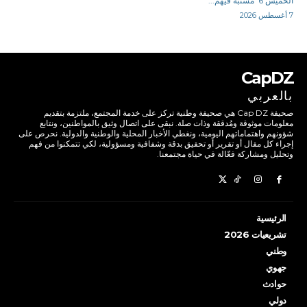
الخميس 6 مشتبه فيهم...
7 أغسطس 2026
CapDZ
بالعربي
صحيفة Cap DZ هي صحيفة وطنية تركز على خدمة المجتمع، ملتزمة بتقديم
معلومات موثوقة ومُدققة وذات صلة. نبقى على اتصال وثيق بالمواطنين، ونتابع
شؤونهم واهتماماتهم اليومية، ونغطي الأخبار المحلية والوطنية والدولية. نحرص على
إجراء كل مقال أو تقرير أو تحقيق بدقة وشفافية ومسؤولية، لكي تتمكنوا من فهم
وتحليل ومشاركة فعّالة في حياة مجتمعنا.
الرئيسية
تشريعيات 2026
وطني
جهوي
حوادث
دولي