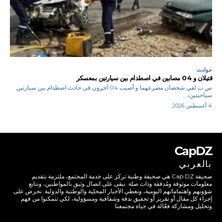
حوادث
قتيلان و 04 مصابين في اصطدام بين سيارتين بمعسكر
س ب لقي شخصان مصرعهما و أصيب 04 آخرون في حادث اصطدام بين سيارتين
سياحيتين،...
4 أغسطس 2026
CapDZ
بالعربي
صحيفة Cap DZ هي صحيفة وطنية تركز على خدمة المجتمع، ملتزمة بتقديم
معلومات موثوقة ومُدققة وذات صلة. نبقى على اتصال وثيق بالمواطنين، ونتابع
شؤونهم واهتماماتهم اليومية، ونغطي الأخبار المحلية والوطنية والدولية. نحرص على
إجراء كل مقال أو تقرير أو تحقيق بدقة وشفافية ومسؤولية، لكي تتمكنوا من فهم
وتحليل ومشاركة فعّالة في حياة مجتمعنا.