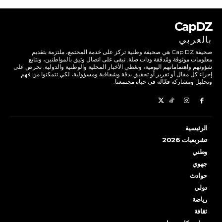
CapDZ
بالعربي
صحيفة Cap DZ هي صحيفة وطنية تركز على خدمة المجتمع، ملتزمة بتقديم
معلومات موثوقة ومُدققة وذات صلة. نبقى على اتصال وثيق بالمواطنين، ونتابع
شؤونهم واهتماماتهم اليومية، ونغطي الأخبار المحلية والوطنية والدولية. نحرص على
إجراء كل مقال أو تقرير أو تحقيق بدقة وشفافية ومسؤولية، لكي تتمكنوا من فهم
وتحليل ومشاركة فعّالة في حياة مجتمعنا.
الرئيسية
تشريعيات 2026
وطني
جهوي
حوادث
دولي
رياضة
ثقافة