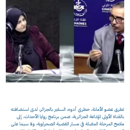
تطرق عضو الأمانة، خطري أدوه، السفير بالجزائر، لدى استضافته
بالقناة الأولى للإذاعة الجزائرية، ضمن برنامج زوايا الأحداث، إلى
ملامح المرحلة المقبلة في مسار القضية الصحراوية، ولا سيما على