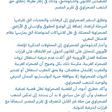
الصعيدين القانوني والدبلوماسي، وذلك في إطار معركة إحقاق حق
الشعب الصحراوي في تقرير المصير.
وتطرّق السفير الصحراوي إلى الرهانات والتحديات التي تفرضها
المرحلة الراهنة، إضافة إلى الوضع الحقوقي والإنساني في الأراضي
الصحراوية المحتلة، في ظل الانتهاكات المتواصلة التي يمارسها نظام
الاحتلال المغربي.
وأشار الدبلوماسي الصحراوي إلى المحاولات المتكررة للإتحاد
الأوروبي للتحايل على القانون الدولي، عبر الالتفاف على قرارات
محكمة العدل الأوروبية التي أكدت عدم شرعية استغلال ثروات
الصحراء الغربية، مكرسة ذلك بكل وضوح أن الصحراء الغربية
والمغرب إقليمان منفصلان، ولا يحق للمغرب استغلال أو تصدير
الثروات الصحراوية إلا بموافقة جبهة البوليساريو، الممثل الشرعي
والوحيد للشعب الصحراوي.
وأكد خطري أدوه، أن القضية الصحراوية تظل قضية تصفية
استعمار، وأن أي حل سياسي لا بد أن يستند إلى تمكين الشعب
الصحراوي من حقه غير القابل للتصرف في تقرير المصير، انسجامًا مع
قرارات الشرعية الدولية.