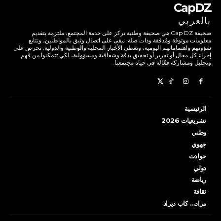
CapDZ
بالعربي
صحيفة Cap DZ هي صحيفة وطنية تركز على خدمة المجتمع، ملتزمة بتقديم
معلومات موثوقة ومُدققة وذات صلة. نبقى على اتصال وثيق بالمواطنين، ونتابع
شؤونهم واهتماماتهم اليومية، ونغطي الأخبار المحلية والوطنية والدولية. نحرص على
إجراء كل مقال أو تقرير أو تحقيق بدقة وشفافية ومسؤولية، لكي تتمكنوا من فهم
وتحليل ومشاركة فعّالة في حياة مجتمعنا.
الرئيسية
تشريعيات 2026
وطني
جهوي
حوادث
دولي
رياضة
ثقافة
مزاد… كاب ديزاد