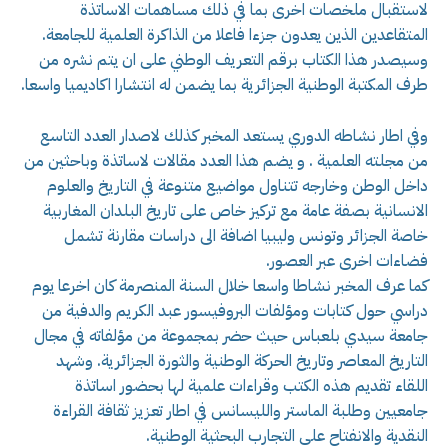
لاستقبال ملخصات اخرى بما في ذلك مساهمات الاساتذة
المتقاعدين الذين يعدون جزءا فاعلا من الذاكرة العلمية للجامعة.
وسيصدر هذا الكتاب برقم التعريف الوطني على ان يتم نشره من
طرف المكتبة الوطنية الجزائرية بما يضمن له انتشارا اكاديميا واسعا.
وفي اطار نشاطه الدوري يستعد المخبر كذلك لاصدار العدد التاسع
من مجلته العلمية . و يضم هذا العدد مقالات لاساتذة وباحثين من
داخل الوطن وخارجه تتناول مواضيع متنوعة في التاريخ والعلوم
الانسانية بصفة عامة مع تركيز خاص على تاريخ البلدان المغاربية
خاصة الجزائر وتونس وليبيا اضافة الى دراسات مقارنة تشمل
فضاءات اخرى عبر العصور.
كما عرف المخبر نشاطا واسعا خلال السنة المنصرمة كان اخرعا يوم
دراسي حول كتابات ومؤلفات البروفيسور عبد الكريم والدفية من
جامعة سيدي بلعباس حيث حضر بمجموعة من مؤلفاته في مجال
التاريخ المعاصر وتاريخ الحركة الوطنية والثورة الجزائرية. وشهد
اللقاء تقديم هذه الكتب وقراءات علمية لها بحضور اساتذة
جامعيين وطلبة الماستر والليسانس في اطار تعزيز ثقافة القراءة
النقدية والانفتاح على التجارب البحثية الوطنية.