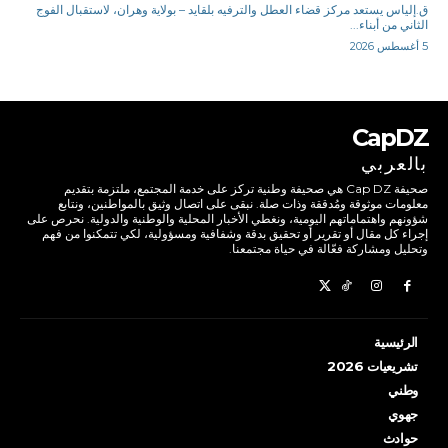
ق.إلياس يستعد مركز قضاء العطل والترفيه بلقايد – بولاية وهران، لاستقبال الفوج
الثاني من أبناء...
5 أغسطس 2026
CapDZ
بالعربي
صحيفة Cap DZ هي صحيفة وطنية تركز على خدمة المجتمع، ملتزمة بتقديم
معلومات موثوقة ومُدققة وذات صلة. نبقى على اتصال وثيق بالمواطنين، ونتابع
شؤونهم واهتماماتهم اليومية، ونغطي الأخبار المحلية والوطنية والدولية. نحرص على
إجراء كل مقال أو تقرير أو تحقيق بدقة وشفافية ومسؤولية، لكي تتمكنوا من فهم
وتحليل ومشاركة فعّالة في حياة مجتمعنا.
الرئيسية
تشريعيات 2026
وطني
جهوي
حوادث