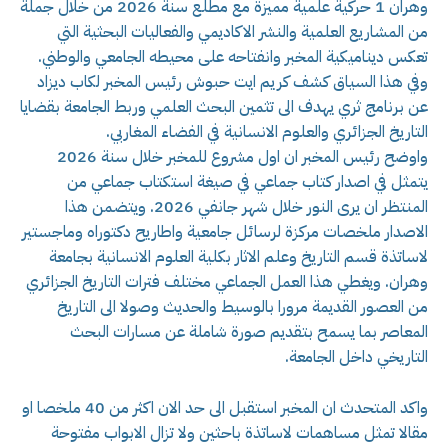
وهران 1 حركية علمية مميزة مع مطلع سنة 2026 من خلال جملة
من المشاريع العلمية والنشر الاكاديمي والفعاليات البحثية التي
تعكس ديناميكية المخبر وانفتاحه على محيطه الجامعي والوطني.
وفي هذا السياق كشف كريم ايت حبوش رئيس المخبر لكاب ديزاد
عن برنامج ثري يهدف الى تثمين البحث العلمي وربط الجامعة بقضايا
التاريخ الجزائري والعلوم الانسانية في الفضاء المغاربي.
واوضح رئيس المخبر ان اول مشروع للمخبر خلال سنة 2026
يتمثل في اصدار كتاب جماعي في صيغة استكتاب جماعي من
المنتظر ان يرى النور خلال شهر جانفي 2026. ويتضمن هذا
الاصدار ملخصات مركزة لرسائل جامعية واطاريح دكتوراه وماجستير
لاساتذة قسم التاريخ وعلم الاثار بكلية العلوم الانسانية بجامعة
وهران. ويغطي هذا العمل الجماعي مختلف فترات التاريخ الجزائري
من العصور القديمة مرورا بالوسيط والحديث وصولا الى التاريخ
المعاصر بما يسمح بتقديم صورة شاملة عن مسارات البحث
التاريخي داخل الجامعة.
واكد المتحدث ان المخبر استقبل الى حد الان اكثر من 40 ملخصا او
مقالا تمثل مساهمات لاساتذة باحثين ولا تزال الابواب مفتوحة