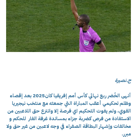
ح.نصيرة
أنهى الخُضر ربع نهائي كأس أمم إفريقيا كان2025 بعد إقصاء
وظلم تحكيمي أعقب المباراة التي جمعته مع منتخب نيجيريا
القوي، ولم يفوت التحكيم اي فرصة إلا وانتزع حق اللاعبين من
الاستفادة من فرص كضربة جزاء بمساندة غرفة الفار للحكم و
مخالفات وإشهار البطاقة الصفراء في وجه لاعبين من غير حق ولا
مبرر.