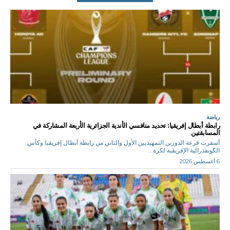
رياضة
رابطة أبطال إفريقيا: تحديد منافسي الأندية الجزائرية الأربعة المشاركة في
المسابقتين
أسفرت قرعة الدورين التمهيديين الأول والثاني من رابطة أبطال إفريقيا وكأس
الكونفدرالية الإفريقية لكرة...
6 أغسطس 2026