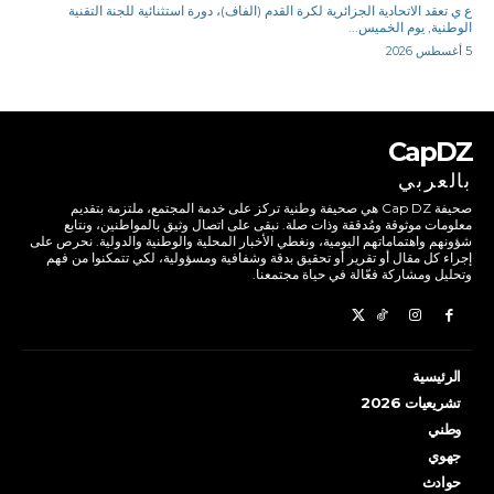
ع ي تعقد الاتحادية الجزائرية لكرة القدم (الفاف)، دورة استثنائية للجنة التقنية
الوطنية, يوم الخميس...
5 أغسطس 2026
CapDZ
بالعربي
صحيفة Cap DZ هي صحيفة وطنية تركز على خدمة المجتمع، ملتزمة بتقديم
معلومات موثوقة ومُدققة وذات صلة. نبقى على اتصال وثيق بالمواطنين، ونتابع
شؤونهم واهتماماتهم اليومية، ونغطي الأخبار المحلية والوطنية والدولية. نحرص على
إجراء كل مقال أو تقرير أو تحقيق بدقة وشفافية ومسؤولية، لكي تتمكنوا من فهم
وتحليل ومشاركة فعّالة في حياة مجتمعنا.
الرئيسية
تشريعيات 2026
وطني
جهوي
حوادث