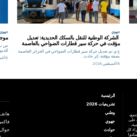
جهوي
جهوي
الشركة الوطنية للنقل بالسكك الحديدية: تعديل
موجة
مؤقت في حركة سير قطارات الضواحي بالعاصمة
للديوا
ع ي تم تعديل حركة سير قطارات الضواحي في الجزائر العاصمة
بصفة مؤقتة، إثر حادث...
8 أغسطس 2026
8 أغسطس 2026
الرئيسية
تشريعيات 2026
وطني
هاتف: +213 41 
جتمع،
 على
جهوي
فاكس: +213 41
ية،
جوال: +213 7 70 
راء كل
حوادث
مكنوا