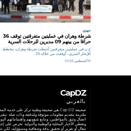
جهوي
شرطة وهران في عمليتين متفرقتين توقف 36
حراقا من بينهم 09 مدبرين للرحلات السرية
ح.ن في عمليتين متفرقتين أحبطت شرطة وهران، مخطط
للإبحار السري ، أوقفت من خلاله 36...
8 أغسطس 2026
CapDZ
بالعربي
صحيفة Cap DZ هي صحيفة وطنية تركز على خدمة الم
ملتزمة بتقديم معلومات موثوقة ومُدققة وذات صلة. نبقى
اتصال وثيق بالمواطنين، ونتابع شؤونهم واهتماماتهم اليوم
ونغطي الأخبار المحلية والوطنية والدولية. نحرص على إج
مقال أو تقرير أو تحقيق بدقة وشفافية ومسؤولية، لكي تت