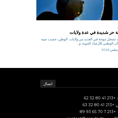
 حر شديدة في عدة ولايات
س ب تسجل موجة في العديد من ولايات الوطن، حسب تنبيه
ن الوطني للأرصاد الجوية. و...
اتصال
80 32 62
 80 32 63
65 93 89