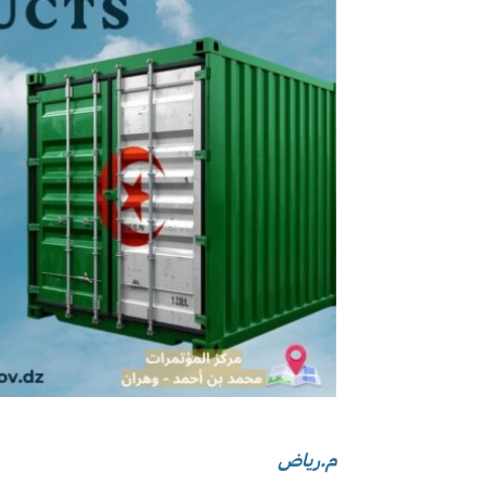
م.رياض