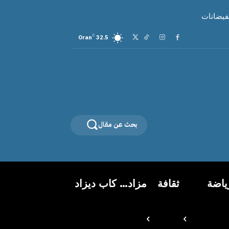
لفيضانات
C
Oran
32.5
بحث عن مقال
ياضة
ثقافة
مزاد… كاب ديزاد