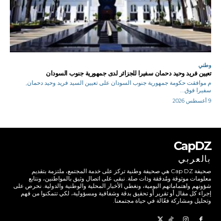
وطني
تعيين فريد وحيد دحمان سفيرا للجزائر لدى جمهورية جنوب السودان
م موافقت حكومة جمهورية جنوب السودان على تعيين السيد فريد وحيد دحمان,
سفيرا فوق...
9 أغسطس 2026
CapDZ
بالعربي
صحيفة Cap DZ هي صحيفة وطنية تركز على خدمة المجتمع، ملتزمة بتقديم
معلومات موثوقة ومُدققة وذات صلة. نبقى على اتصال وثيق بالمواطنين، ونتابع
شؤونهم واهتماماتهم اليومية، ونغطي الأخبار المحلية والوطنية والدولية. نحرص على
إجراء كل مقال أو تقرير أو تحقيق بدقة وشفافية ومسؤولية، لكي تتمكنوا من فهم
وتحليل ومشاركة فعّالة في حياة مجتمعنا.