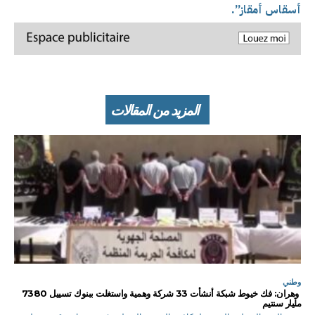
أسقاس أمقاز”.
المزيد من المقالات
وطني
وهران: فك خيوط شبكة أنشأت 33 شركة وهمية واستغلت ببنوك تسييل 7380
مليار سنتيم