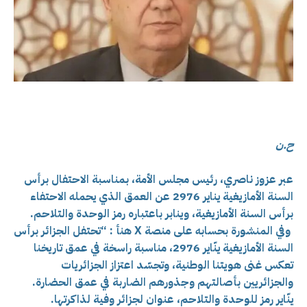
ح.ن
عبر عزوز ناصري، رئيس مجلس الأمة، بمناسبة الاحتفال برأس
السنة الأمازيغية يناير 2976 عن العمق الذي يحمله الاحتفاء
برأس السنة الأمازيغية، وينابر باعتباره رمز الوحدة والتلاحم.
وفي المنشورة بحسابه على منصة X هنأ : “تحتفل الجزائر برأس
السنة الأمازيغية ينّاير 2976، مناسبة راسخة في عمق تاريخنا
تعكس غنى هويتنا الوطنية، وتجسّد اعتزاز الجزائريات
والجزائريين بأصالتهم وجذورهم الضاربة في عمق الحضارة.
ينّاير رمز للوحدة والتلاحم، عنوان لجزائر وفية لذاكرتها.