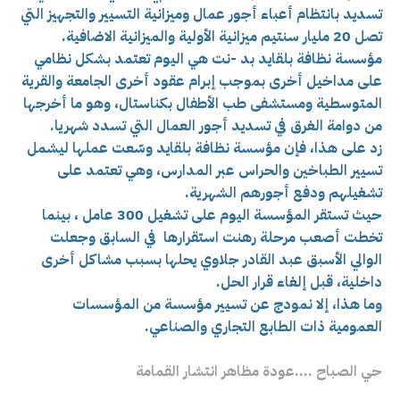
تسديد بانتظام أعباء أجور عمال وميزانية التسيير والتجهيز التي
تصل 20 مليار سنتيم ميزانية الأولية والميزانية الاضافية.
مؤسسة نظافة بلقايد بد -نت هي اليوم تعتمد بشكل نظامي
على مداخيل أخرى بموجب إبرام عقود أخرى الجامعة والقرية
المتوسطية ومستشفى طب الأطفال بكناستال، وهو ما أخرجها
من دوامة الغرق في تسديد أجور العمال التي تسدد شهريا.
زد على هذا، فإن مؤسسة نظافة بلقايد وسّعت عملها ليشمل
تسيير الطباخين والحراس عبر المدارس، وهي تعتمد على
تشغيلهم ودفع أجورهم الشهرية.
حيث تستقر المؤسسة اليوم على تشغيل 300 عامل ، بينما
تخطت أصعب مرحلة رهنت استقرارها في السابق وجعلت
الوالي الأسبق عبد القادر جلاوي يحلها بسبب مشاكل أخرى
داخلية، قبل إلغاء قرار الحل.
وما هذا، إلا نمودج عن تسيير مؤسسة من المؤسسات
العمومية ذات الطابع التجاري والصناعي.
حي الصباح ….عودة مظاهر انتشار القمامة