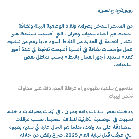
روبورتاج: ح.نصيرة
من المنتظر التدخل بصرامة لإنقاذ الوضعية البيئة ونظافة
المحيط عبر أحياء بلديات وهران ، التي أصبحت تستيقظ على
انتشار القمامة في العديد من النقاط السوداء، بالرغم من تنشيط
عمل مؤسسات نظافة في أصلها أصبحت تتخبط في عدة أمور
كعدم تسديد أجور العمال بانتظام بسبب تماطل بعض
البلديات.
منتخبون ببلدية بطيوة وراء عرقلة المصادقة على مداولة
تخص إيبيك
ودخلت بعض بلديات ولاية وهران ، في أزمات وصراعات داخلية
تسببت في الوضعية الكارثية لنظافة المحيط، بسبب عرقلت
المصادقة على مداولات، مثلما هو الحال عليه في بلدية بطيوة
التي عرفت قبل نهاية العام 2025, صراع رفض من خلاله