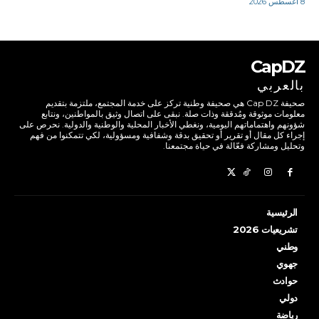
8 أغسطس 2026
CapDZ
بالعربي
صحيفة Cap DZ هي صحيفة وطنية تركز على خدمة المجتمع، ملتزمة بتقديم
معلومات موثوقة ومُدققة وذات صلة. نبقى على اتصال وثيق بالمواطنين، ونتابع
شؤونهم واهتماماتهم اليومية، ونغطي الأخبار المحلية والوطنية والدولية. نحرص على
إجراء كل مقال أو تقرير أو تحقيق بدقة وشفافية ومسؤولية، لكي تتمكنوا من فهم
وتحليل ومشاركة فعّالة في حياة مجتمعنا.
الرئيسية
تشريعيات 2026
وطني
جهوي
حوادث
دولي
رياضة