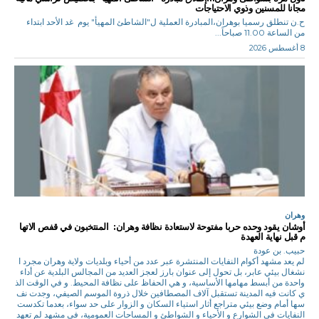
مجانا للمسنين وذوي الاحتياجات
ح.ن تنطلق رسميا بوهران،المبادرة العملية ل"الشاطئ المهيأ" يوم غد الأحد ابتداء
من الساعة 11.00 صباحاً...
8 أغسطس 2026
وهران
أوشان يقود وحده حربا مفتوحة لاستعادة نظافة وهران: المنتخبون في قفص الاتها
م قبل نهاية العهدة
حبيب. بن عودة
لم يعد مشهد أكوام النفايات المنتشرة عبر عدد من أحياء وبلديات ولاية وهران مجرد ا
نشغال بيئي عابر، بل تحول إلى عنوان بارز لعجز العديد من المجالس البلدية عن أداء
واحدة من أبسط مهامها الأساسية، و هي الحفاظ على نظافة المحيط. و في الوقت الذ
ي كانت فيه المدينة تستقبل آلاف المصطافين خلال ذروة الموسم الصيفي، وجدت نف
سها أمام وضع بيئي متراجع أثار استياء السكان و الزوار على حد سواء، بعدما تكدست
النفايات في الشوارع و الأحياء و الشواطئ و المساحات العمومية، في مشهد لم تعهد