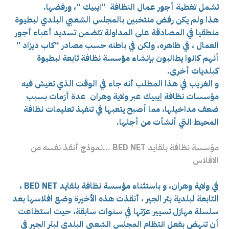
تشمل تغطية أجور عمال النظافة “ايبيك “، ورفضها.
هذا ولم يكن رفض منتخبين بالمجلس الشعبي البلدي لبطيوة
منطقيا في المصادقة على المداولة تتضمن تسديد أعباء أجور
العمال ، في ظاهره، ولكن في باطنه حسب مصادر “كاب ديزاد ”
أنهم كانوا يطالبون بإنشاء مؤسسة نظافة تابعة لبطيوة
كبلديات أخرى.
و الغريب في هذا المطلب أنه جاء في الوقت الذي تعيش فيه
مؤسسات نظافة إيبيك عبر ولاية وهران عدة أزمات بسبب
ضعف مداخيلها، مما أصبح يتعبها في تنفيذ تعليمات نظافة
المحيط التي أنشأت من أجلها.
مؤسسة نظافة بلقايد BED NET …نموذج أنقذ نفسه من
الافلاس
في ولاية وهران، و باستثناء مؤسسة نظافة بلقايد BED NET ،
التابعة لبلدية بئر الجير ، أنقذت هذه الأخيرة وضع افلاسها بعد
سلسلة مهازل تسيير عرّتها في سنوات سابقة، حيث استطاعت
أن تنهض بفعل انتظام المجلس الشعبي البلدي لبئر الجير في