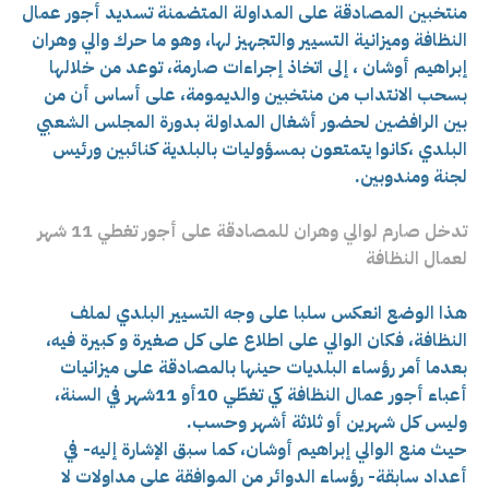
منتخبين المصادقة على المداولة المتضمنة تسديد أجور عمال
النظافة وميزانية التسيير والتجهيز لها، وهو ما حرك والي وهران
إبراهيم أوشان ، إلى اتخاذ إجراءات صارمة، توعد من خلالها
بسحب الانتداب من منتخبين والديمومة، على أساس أن من
بين الرافضين لحضور أشغال المداولة بدورة المجلس الشعبي
البلدي ،كانوا يتمتعون بمسؤوليات بالبلدية كنائبين ورئيس
لجنة ومندوبين.
تدخل صارم لوالي وهران للمصادقة على أجور تغطي 11 شهر
لعمال النظافة
هذا الوضع انعكس سلبا على وجه التسيير البلدي لملف
النظافة، فكان الوالي على اطلاع على كل صغيرة و كبيرة فيه،
بعدما أمر رؤساء البلديات حينها بالمصادقة على ميزانيات
أعباء أجور عمال النظافة كي تغطّي 10أو 11شهر في السنة،
وليس كل شهرين أو ثلاثة أشهر وحسب.
حيث منع الوالي إبراهيم أوشان، كما سبق الإشارة إليه- في
أعداد سابقة- رؤساء الدوائر من الموافقة على مداولات لا