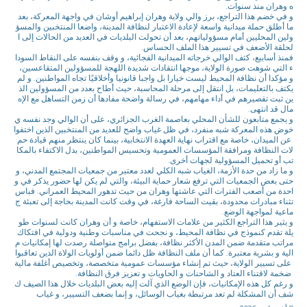
ه وهران منذ سنوات.
و في خضم هذا التراجع، برز والي ولاية وهران إبراهيم أوشان في واجهة المعركة، بعد
ما أطلق حملة ميدانية واسعة لإعادة الاعتبار لنظافة المدينة، واضعا المنتخبين والمسؤ
ولين المحليين أمام مسؤولياتهم، بعد أن تحولت البلديات في العديد من الحالات إلى ا
لحلقة الأضعف في تسيير هذا الملف الحساس.
فمنذ أسابيع، كثف الوالي خرجاته الميدانية الفجائية، و وقف بنفسه على النقاط السودا
ء التي شوهت صورة الولاية، موجها انتقادات شديدة اللهجة للمسؤولين المتقاعسين،
و مؤكدا أن نظافة المحيط ليست خيارا بل واجبا قانونيا وأخلاقيًا تجاه المواطنين. و لم
يكتف بالتعليمات، بل انتقل إلى مرحلة المحاسبة، حيث أطاح بعدد من المسؤولين الذ
ين ثبت تقصيرهم في أداء مهامهم، في رسالة واضحة مفادها أن زمن التساهل مع الإه
مال قد انتهى.
و يجمع متابعون للشأن المحلي بعاصمة الغرب الجزائري، على أن الوالي وجد نفسه ي
خوض هذه المعركة شبه منفرد، في ظل غياب واضح للعديد من المنتخبين الذين اختفوا
عن الميدان، خاصة مع اقتراب نهاية العهدة الانتخابية، بينما كان ينتظر منهم قيادة حم
لات النظافة ومرافقة المؤسسات العمومية وتحسيس المواطنين، بدل الاكتفاء بالمكا
تب أو تحميل المسؤولية لجهات أخرى.
و ما زاد من حدة الأزمة، الغياب شبه الكلي لعدد معتبر من جمعيات المجتمع المدني، و
حتى بعض الجمعيات التي ترفع شعار حماية البيئة، والتي لم يكن لها حضور يذكر في و
احدة من أصعب الفترات التي عاشتها وهران من حيث تدهور المحيط العمراني. فباس
تثناء مبادرات محدودة، بقيت الساحة فارغة، في وقت كانت المدينة بحاجة إلى تعبئة ج
ماعية لمواجهة الوضع.
و يثير هذا التراجع الكثير من علامات الاستفهام، خاصة و أن وهران كانت لسنوات طو
يلة تقدم كنموذج في نظافة المحيط، و نجحت في مناسبات وطنية ودولية في افتكاك
مراتب متقدمة ضمن المدن الأكثر نظافة، بفضل برامج متواصلة رصدت لها إمكانيات م
الية و بشرية معتبرة. كما أن ملف النظافة ظل دائما ضمن أولويات الولاة الذين تعاقبوا
على تسيير الولاية، حيث تم إنشاء مؤسسات عمومية متخصصة، وتخصيص أغلفة مالية
ضخمة لاقتناء العتاد و الشاحنات و الحاويات و تعزيز فرق النظافة.
و رغم كل هذه الإمكانيات، فإن الوضع الذي آلت إليه بعض البلديات خلال هذا الصيف ك
شف أن المشكلة لم تعد مرتبطة بغياب الوسائل، و إنما بضعف التسيير، و غياب