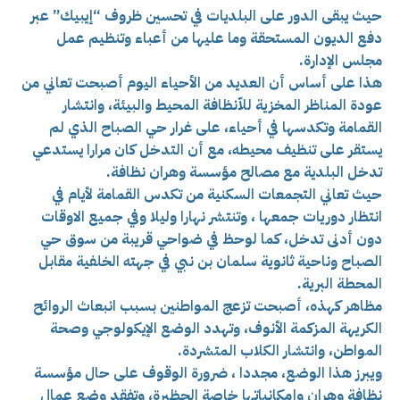
حيث يبقى الدور على البلديات في تحسين ظروف “إيبيك” عبر
دفع الديون المستحقة وما عليها من أعباء وتنظيم عمل
مجلس الإدارة.
هذا على أساس أن العديد من الأحياء اليوم أصبحت تعاني من
عودة المناظر المخزية للاّنظافة المحيط والبيئة، وانتشار
القمامة وتكدسها في أحياء، على غرار حي الصباح الذي لم
يستقر على تنظيف محيطه، مع أن التدخل كان مرارا يستدعي
تدخل البلدية مع مصالح مؤسسة وهران نظافة.
حيث تعاني التجمعات السكنية من تكدس القمامة لأيام في
انتظار دوريات جمعها ، وتنتشر نهارا وليلا وفي جميع الاوقات
دون أدنى تدخل، كما لوحظ في ضواحي قريبة من سوق حي
الصباح وناحية ثانوية سلمان بن نبي في جهته الخلفية مقابل
المحطة البرية.
مظاهر كهذه، أصبحت تزعج المواطنين بسبب انبعاث الروائح
الكريهة المزكمة الأنوف، وتهدد الوضع الإيكولوجي وصحة
المواطن، وانتشار الكلاب المتشردة.
ويبرز هذا الوضع، مجددا ، ضرورة الوقوف على حال مؤسسة
نظافة وهران وإمكانياتها خاصة الحظيرة، وتفقد وضع عمال