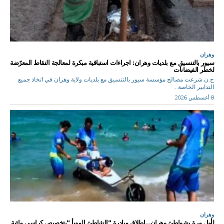
وهران
سيور بالتنسيق مع بلديات وهران: اجراءات استباقية مبكرة لمعالجة النقاط المعرّضة
لخطر الفيضانات
ح.ن شرعت مصالح مؤسسة سيور بالتنسيق مع بلديات ولاية وهران في اتخاذ جميع
التدابير الخاصة...
8 أغسطس 2026
وهران
لأول مرة بشواطئ وهران…إطلاق مبادرة “الشاطئ المهيأ “بتخصيص كراسي مائية