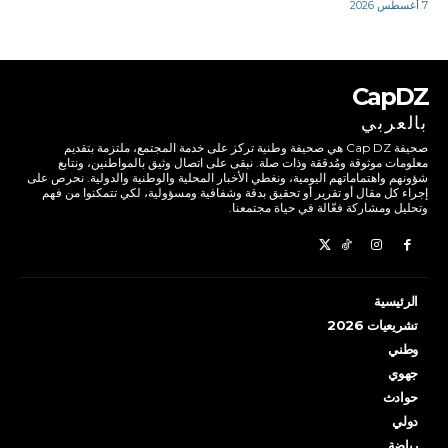
7 أغسطس 2026
CapDZ
بالعربي
صحيفة Cap DZ هي صحيفة وطنية تركز على خدمة المجتمع، ملتزمة بتقديم
معلومات موثوقة ومُدققة وذات صلة. نبقى على اتصال وثيق بالمواطنين، ونتابع
شؤونهم واهتماماتهم اليومية، ونغطي الأخبار المحلية والوطنية والدولية. نحرص على
إجراء كل مقال أو تقرير أو تحقيق بدقة وشفافية ومسؤولية، لكي تتمكنوا من فهم
وتحليل ومشاركة فعّالة في حياة مجتمعنا.
الرئيسية
تشريعيات 2026
وطني
جهوي
حوادث
دولي
رياضة