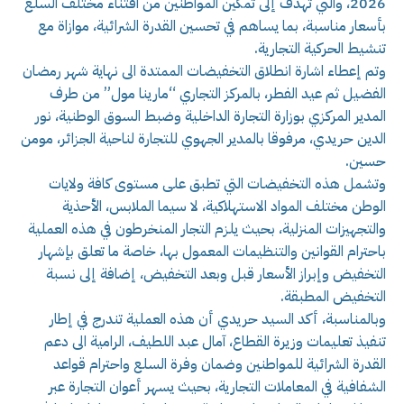
2026، والتي تهدف إلى تمكين المواطنين من اقتناء مختلف السلع
بأسعار مناسبة، بما يساهم في تحسين القدرة الشرائية، موازاة مع
تنشيط الحركية التجارية.
وتم إعطاء اشارة انطلاق التخفيضات الممتدة الى نهاية شهر رمضان
الفضيل ثم عيد الفطر، بالمركز التجاري “مارينا مول” من طرف
المدير المركزي بوزارة التجارة الداخلية وضبط السوق الوطنية، نور
الدين حريدي، مرفوقا بالمدير الجهوي للتجارة لناحية الجزائر، مومن
حسين.
وتشمل هذه التخفيضات التي تطبق على مستوى كافة ولايات
الوطن مختلف المواد الاستهلاكية، لا سيما الملابس، الأحذية
والتجهيزات المنزلية، بحيث يلزم التجار المنخرطون في هذه العملية
باحترام القوانين والتنظيمات المعمول بها، خاصة ما تعلق بإشهار
التخفيض وإبراز الأسعار قبل وبعد التخفيض، إضافة إلى نسبة
التخفيض المطبقة.
وبالمناسبة، أكد السيد حريدي أن هذه العملية تندرج في إطار
تنفيذ تعليمات وزيرة القطاع، آمال عبد اللطيف، الرامية الى دعم
القدرة الشرائية للمواطنين وضمان وفرة السلع واحترام قواعد
الشفافية في المعاملات التجارية، بحيث يسهر أعوان التجارة عبر