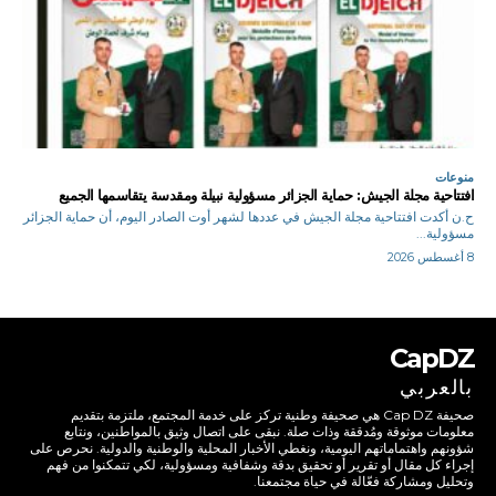
منوعات
افتتاحية مجلة الجيش: حماية الجزائر مسؤولية نبيلة ومقدسة يتقاسمها الجميع
ح.ن أكدت افتتاحية مجلة الجيش في عددها لشهر أوت الصادر اليوم، أن حماية الجزائر
مسؤولية...
8 أغسطس 2026
CapDZ
بالعربي
صحيفة Cap DZ هي صحيفة وطنية تركز على خدمة المجتمع، ملتزمة بتقديم
معلومات موثوقة ومُدققة وذات صلة. نبقى على اتصال وثيق بالمواطنين، ونتابع
شؤونهم واهتماماتهم اليومية، ونغطي الأخبار المحلية والوطنية والدولية. نحرص على
إجراء كل مقال أو تقرير أو تحقيق بدقة وشفافية ومسؤولية، لكي تتمكنوا من فهم
وتحليل ومشاركة فعّالة في حياة مجتمعنا.