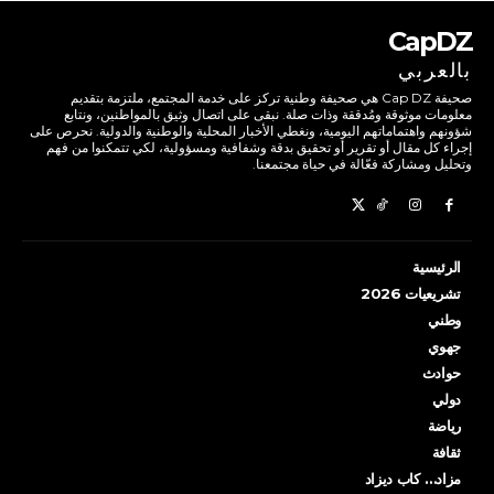
CapDZ
بالعربي
صحيفة Cap DZ هي صحيفة وطنية تركز على خدمة المجتمع، ملتزمة بتقديم
معلومات موثوقة ومُدققة وذات صلة. نبقى على اتصال وثيق بالمواطنين، ونتابع
شؤونهم واهتماماتهم اليومية، ونغطي الأخبار المحلية والوطنية والدولية. نحرص على
إجراء كل مقال أو تقرير أو تحقيق بدقة وشفافية ومسؤولية، لكي تتمكنوا من فهم
وتحليل ومشاركة فعّالة في حياة مجتمعنا.
الرئيسية
تشريعيات 2026
وطني
جهوي
حوادث
دولي
رياضة
ثقافة
مزاد… كاب ديزاد