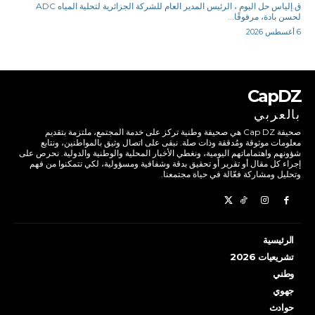
ق.إلياس حل اليوم ، الرئيس المدير العام للشركة الجزائرية لتحلية المياه ADC
لحسن بادة، مرفوقًا...
6 أغسطس 2026
CapDZ
بالعربي
صحيفة Cap DZ هي صحيفة وطنية تركز على خدمة المجتمع، ملتزمة بتقديم
معلومات موثوقة ومُدققة وذات صلة. نبقى على اتصال وثيق بالمواطنين، ونتابع
شؤونهم واهتماماتهم اليومية، ونغطي الأخبار المحلية والوطنية والدولية. نحرص على
إجراء كل مقال أو تقرير أو تحقيق بدقة وشفافية ومسؤولية، لكي تتمكنوا من فهم
وتحليل ومشاركة فعّالة في حياة مجتمعنا.
الرئيسية
تشريعيات 2026
وطني
جهوي
حوادث