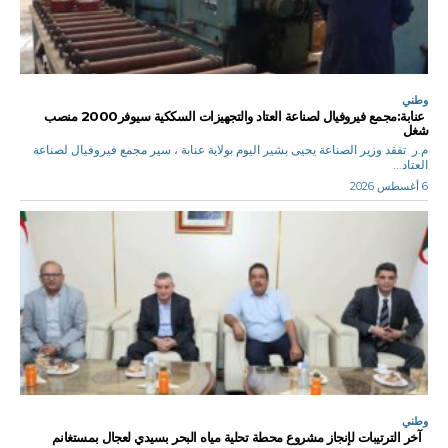
وطني
عنابة:مجمع فيروفيال لصناعة العتاد والتجهيزات السككية سيوفر2000 منصب
شغل
م.ر تفقد وزير الصناعة يحيى بشير اليوم بولاية عنابة ، سير مجمع فيروفيال لصناعة
العتاد...
6 أغسطس 2026
وطني
آخر الترتيبات لإنجاز مشروع محطة تحلية مياه البحر بسيدي لعجال بمستغانم