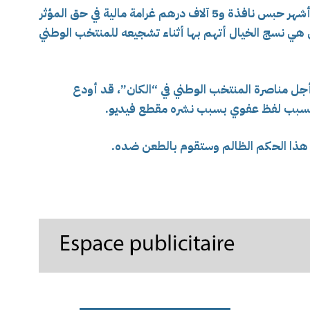
أصدرت المحكمة الابتدائية في الرباط، حكم 3 أشهر حبس نافذة و5 آلاف درهم غرامة مالية في حق المؤثر
هي نسج الخيال أتهم بها أثناء تشجيعه للمنتخب الوطني
جل مناصرة المنتخب الوطني في “الكان”، قد أودع
 هذا الحكم الظالم وستقوم بالطعن ضده.