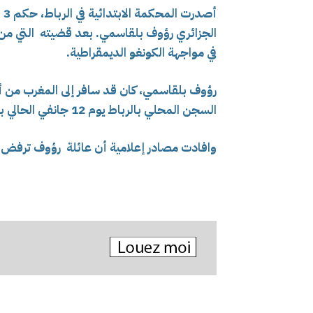
الجزائري رؤوف بلقاسمي. بعد قضيته التي من 
في مواجهة الكونغو الديمقراطية.
رؤوف بلقاسمي، كان قد سافر إلى المغرب من أ
السجن المحلي بالرباط يوم 12 جانفي الحالي بسبب لفظ عفوي بسبب نشره مقطع فيديو.
وافادت مصادر إعلامية أن عائلة رؤوف ترفض