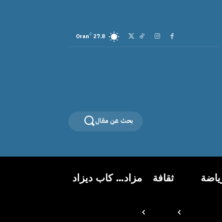
C
Oran
27.8
بحث عن مقال
ياضة
ثقافة
مزاد… كاب ديزاد