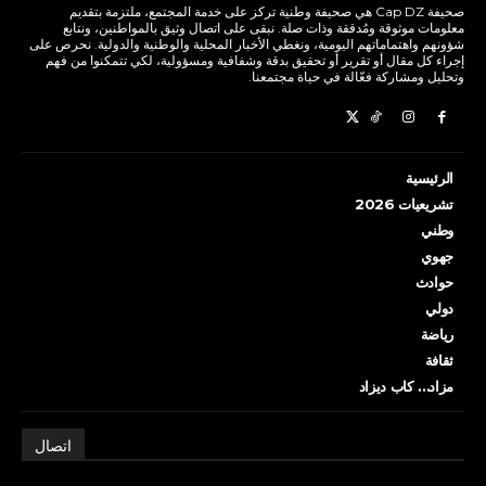
صحيفة Cap DZ هي صحيفة وطنية تركز على خدمة المجتمع، ملتزمة بتقديم
معلومات موثوقة ومُدققة وذات صلة. نبقى على اتصال وثيق بالمواطنين، ونتابع
شؤونهم واهتماماتهم اليومية، ونغطي الأخبار المحلية والوطنية والدولية. نحرص على
إجراء كل مقال أو تقرير أو تحقيق بدقة وشفافية ومسؤولية، لكي تتمكنوا من فهم
وتحليل ومشاركة فعّالة في حياة مجتمعنا.
الرئيسية
تشريعيات 2026
وطني
جهوي
حوادث
دولي
رياضة
ثقافة
مزاد… كاب ديزاد
اتصال