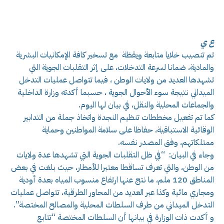
ع ي
تم تنصيب خلايا متابعة ويقظة مع تسخير كافة الإمكانيات البشرية
والمادية، ضمانا لسرعة التدخلات، على إثر التقلبات الجوية التي
تشهدها العديد من ولايات الوطن ، فيما تتواصل عمليات التدخل
الميداني نتيجة سوء الأحوال الجوية ، حسبما أكدته وزارة الداخلية
والجماعات المحلية والنقل، في بيان لها اليوم.
كما تم تفعيل مخططات تنظيم النجدة واتخاذ جملة من التدابير
الوقائية الاستباقية، حفاظا على سلامة المواطنين وحماية
ممتلكاتهم، وفق المصدر نفسه.
وجاء في البيان: “في ظل التقلبات الجوية التي تشهدها عدة ولايات
من الوطن، والتي تعرف تساقطا معتبرا للأمطار، حيث بلغت في بعض
المناطق 120 ملم، ما نتج عنها ارتفاع منسوب المياه بعدة أودية
ومجاري مائية وكذا عبر العديد من المحاور الطرقية، تتواصل عمليات
التدخل الميداني من طرف السلطات المحلية والمصالح المختصة”.
و أكدت ذات الوزارة في بيانها أن السلطات المختصة “تتابع