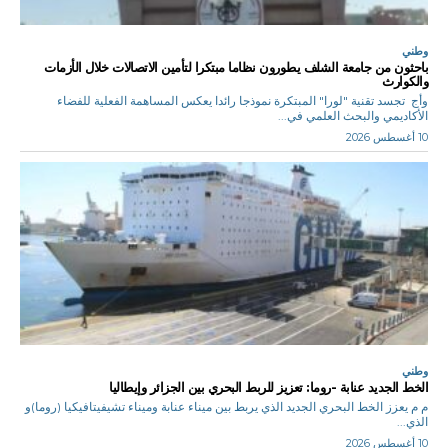
وطني
باحثون من جامعة الشلف يطورون نظاما مبتكرا لتأمين الاتصالات خلال الأزمات
والكوارث
وأج تجسد تقنية "لورا" المبتكرة نموذجا رائدا يعكس المساهمة الفعلية للفضاء
الأكاديمي والبحث العلمي في...
10 أغسطس 2026
وطني
الخط الجديد عنابة -روما: تعزيز للربط البحري بين الجزائر وإيطاليا
م م يعزز الخط البحري الجديد الذي يربط بين ميناء عنابة وميناء تشيفيتافيكيا (روما)و
الذي...
10 أغسطس 2026