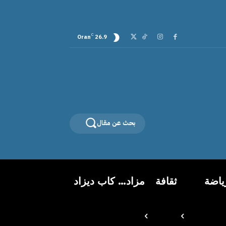
C
Oran
26.9
بحث عن مقال
ياضة
ثقافة
مزاد… كاب ديزاد