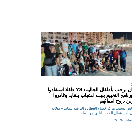
وهران ترحب بأطفال الجالية : 78 طفلا استفادوا
رنامج التخييم ببيت الشباب بلقايد وغادروا
ين بروح انتمائهم
ق.إلياس يستعد مركز قضاء العطل والترفيه بلقايد – بولاية
، لاستقبال الفوج الثاني من أبناء...