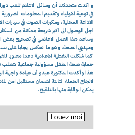
و اكدت متحدثتنا أن وسائل الاعلام تلعب دورا
في توعية الاولياء وتقديم المعلومات الضرورية
الاذاعة المحلية، ومكبرات الصوت في سيارات ال
اجل الوصول الى اكبر شريحة ممكنة من السكان
وساعد هذا العمل الاعلامي في تصحيح بعض المف
ومهنيي الصحة، وهو ما انعكس ايجابا على نسب
كما شكلت التغطية الاعلامية دعما معنويا للف
حماية صحة الطفل مسؤولية جماعية تتطلب ت
هذا وأكدت الدكتورة عبدو أن عيادة واجهة الب
لانجاح الحملة الثالتة لضمان مستقبل امن للا
يمكن الوقاية منها بالتلقيح.