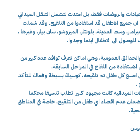
عيادات والروضات فقط، بل امتدت لتشمل التنقل الميداني
 من ان جميع الاطفال قد استفادوا من التلقيح. وقد شملت
مار، وسط المدينة، بلونتار، الميروشو، سان بيار، وغيرها ،
للوصول الى الاطفال اينما وجدوا.
 والحدائق العمومية، وهي اماكن تعرف توافد عدد كبير من
الاستفادة من اللقاح في المراحل السابقة.
اصبع كل طفل تم تلقيحه، كوسيلة بسيطة وفعالة للتأكد
.
ت الميدانية كانت مجهودا كبيرا تطلب تنسيقا محكما
لضمان عدم اقصاء اي طفل من التلقيح، خاصة في المناطق
حية.
حسيس