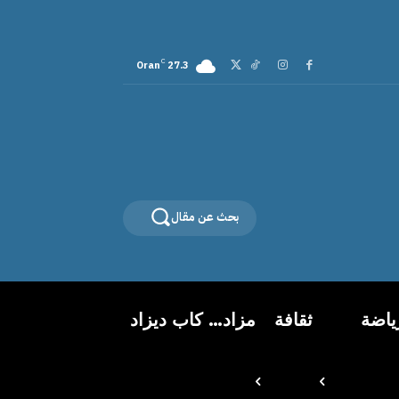
C
Oran
27.3
بحث عن مقال
ياضة
ثقافة
مزاد… كاب ديزاد