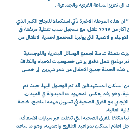
ن هذه المرحلة الاخيرة تأتي استكمالا للنجاح الكبير الذي
حققته المرحلتان الأولى والثانية، حيث تم تلقيح اكثر من 7749 طفل، مع تسجيل نسب تغطية مرتفعة في
لاولياء والاهمية التي يوليها المجتمع لحماية الاطفال من
يزت بتعبئة شاملة لجميع الوسائل البشرية واللوجستية
ر برنامج عمل دقيق يراعي خصوصيات الاحياء والكثافة
ل هذه الحملة جميع الاطفال من عمر شهرين الى خمس
 من السكان المستهدفين قد تم الوصول اليها، حيث تم
ئة من الفئة المعنية، وهو رقم يعكس المجهودات المبذولة في الميدان.
الايجابي مع الفرق الصحية في تسهيل مهمة التلقيح، خاصة
ية العالية.
ا مكثفا للفرق الصحية التي تنقلت عبر سيارات الاسعاف،
اعلام السكان بمواعيد التلقيح واهميته، وهو ما ساعد