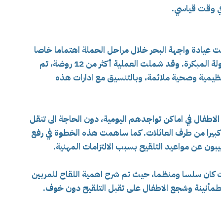
ي وقت قياسي.
لت عيادة واجهة البحر خلال مراحل الحملة اهتماما خاصا
بالروضات والمؤسسات التربوية الخاصة بالطفولة المبكرة. وقد شملت العملية أكثر من 12 روضة، تم
نظيمية وصحية ملائمة، وبالتنسيق مع ادارات هذه
اطفال في اماكن تواجدهم اليومية، دون الحاجة الى تنقل
نا كبيرا من طرف العائلات. كما ساهمت هذه الخطوة في رفع
بون عن مواعيد التلقيح بسبب الالتزامات المهنية.
 كان سلسا ومنظما، حيث تم شرح اهمية اللقاح للمربين
طمأنينة وشجع الاطفال على تقبل التلقيح دون خوف.