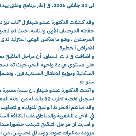
الى 31 جانفي 2026، في إطار برنامج وطني يهدف الى تعزيز المناعة الفردية والجماعية .
وقد كشفت الدكتورة عبدو شهناز ل”كاب ديزاد” ا
المرحلتين ، وهو ما يعكس الوعي المتزايد لدى ا
الامراض الخطيرة.
و اضافت في ذات السياق, أن مراحل التلقيح تم
على مستوى عيادة واجهة البحر، حيث تم تسطي
السكانية وتوزيع الاطفال المستهدفين. وتشم
سنوات،
واكدت الدكتورة عبدو شهناز ,ان نسبة معتبرة
تسجيل تغطية تقارب 82 بالما
وقد ساهم الانخراط الواسع للاولياء والتجاوب 
في الاحياء الشعبية والمناطق ذات الكثافة السكان
و اسارت ان مراحل التلقيح شهدت حضورا ميداني
مزودة بمكبرات صوت ووسائل تحسيس، من اجل 