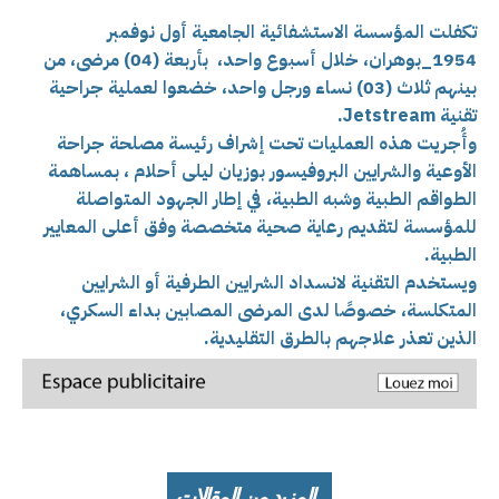
تكفلت المؤسسة الاستشفائية الجامعية أول نوفمبر
1954_بوهران، خلال أسبوع واحد، بأربعة (04) مرضى، من
بينهم ثلاث (03) نساء ورجل واحد، خضعوا لعملية جراحية
تقنية Jetstream.
وأُجريت هذه العمليات تحت إشراف رئيسة مصلحة جراحة
الأوعية والشرايين البروفيسور بوزيان ليلى أحلام ، بمساهمة
الطواقم الطبية وشبه الطبية، في إطار الجهود المتواصلة
للمؤسسة لتقديم رعاية صحية متخصصة وفق أعلى المعايير
الطبية.
ويستخدم التقنية لانسداد الشرايين الطرفية أو الشرايين
المتكلسة، خصوصًا لدى المرضى المصابين بداء السكري،
الذين تعذر علاجهم بالطرق التقليدية.
المزيد من المقالات