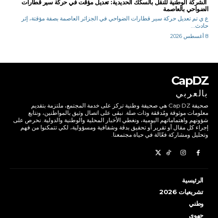
الشركة الوطنية للنقل بالسكك الحديدية: تعديل مؤقت في حركة سير قطارات
الضواحي بالعاصمة
ع ي تم تعديل حركة سير قطارات الضواحي في الجزائر العاصمة بصفة مؤقتة، إثر
حادث...
8 أغسطس 2026
CapDZ
بالعربي
صحيفة Cap DZ هي صحيفة وطنية تركز على خدمة المجتمع، ملتزمة بتقديم
معلومات موثوقة ومُدققة وذات صلة. نبقى على اتصال وثيق بالمواطنين، ونتابع
شؤونهم واهتماماتهم اليومية، ونغطي الأخبار المحلية والوطنية والدولية. نحرص على
إجراء كل مقال أو تقرير أو تحقيق بدقة وشفافية ومسؤولية، لكي تتمكنوا من فهم
وتحليل ومشاركة فعّالة في حياة مجتمعنا.
الرئيسية
تشريعيات 2026
وطني
جهوي