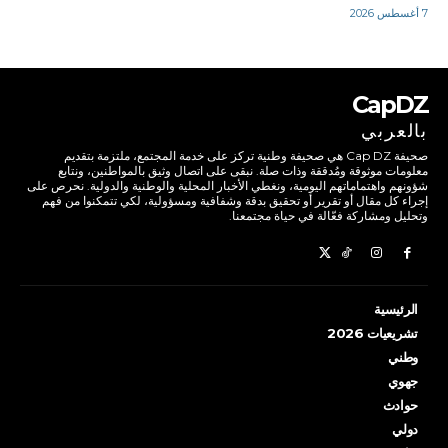
7 أغسطس 2026
CapDZ
بالعربي
صحيفة Cap DZ هي صحيفة وطنية تركز على خدمة المجتمع، ملتزمة بتقديم
معلومات موثوقة ومُدققة وذات صلة. نبقى على اتصال وثيق بالمواطنين، ونتابع
شؤونهم واهتماماتهم اليومية، ونغطي الأخبار المحلية والوطنية والدولية. نحرص على
إجراء كل مقال أو تقرير أو تحقيق بدقة وشفافية ومسؤولية، لكي تتمكنوا من فهم
وتحليل ومشاركة فعّالة في حياة مجتمعنا.
الرئيسية
تشريعيات 2026
وطني
جهوي
حوادث
دولي