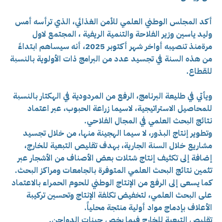
أكد المجلس الوطني العلمي للأمن الغذائي، الذي ترأسه أمس
وليد ياسين وزير الفلاحة والتنمية الريفية ، المجتمع لاول
مرةمنذ تنصيبه أواخر شهر أكتوبر 2025، أنه سيساهم ابتداءً
من هذه السنة في تجسيد عدد من البرامج ذات الأولوية بالنسبة
للقطاع.
ويأتي في طليعة البرنامج، الرفع من المردودية في الهكتار بالنسبة
للمحاصيل الاستراتيجية، لاسيما زراعة الحبوب، عبر اعتماد
نتائج البحث العلمي في المجال الفلاحي.
وتطوير إنتاج البذور، لا سيما الهجينة منها، من خلال تجسيد
مشاريع خلال السنة الجارية، بهدف تقليص التبعية للخارج،
إضافة إلى تكثيف إنتاج شتلات بعض الأصناف من الأشجار عبر
تثمين نتائج البحث العلمي المتوفرة بالجامعات ومراكز البحث.
كما يسعى إلى الرفع من الإنتاج الوطني للحوم الحمراء بالاعتماد
على البحث العلمي، لتخفيض تكلفة الإنتاج وتحسين تركيبة
الأعلاف بإدماج مواد أولية منتجة محلياً.
تقليص التبعية للخارج فيما يخص جينات الدواجن.