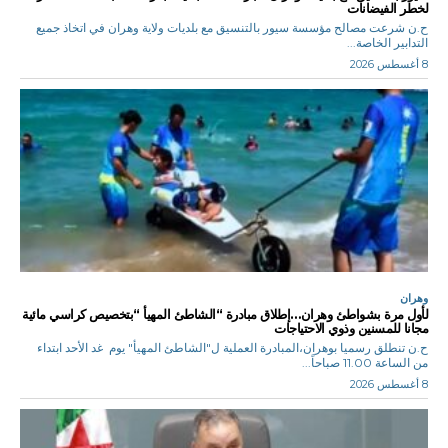
لخطر الفيضانات
ح.ن شرعت مصالح مؤسسة سيور بالتنسيق مع بلديات ولاية وهران في اتخاذ جميع
التدابير الخاصة...
8 أغسطس 2026
وهران
لأول مرة بشواطئ وهران…إطلاق مبادرة “الشاطئ المهيأ “بتخصيص كراسي مائية
مجانا للمسنين وذوي الاحتياجات
ح.ن تنطلق رسميا بوهران،المبادرة العملية ل"الشاطئ المهيأ" يوم غد الأحد ابتداء
من الساعة 11.00 صباحاً...
8 أغسطس 2026