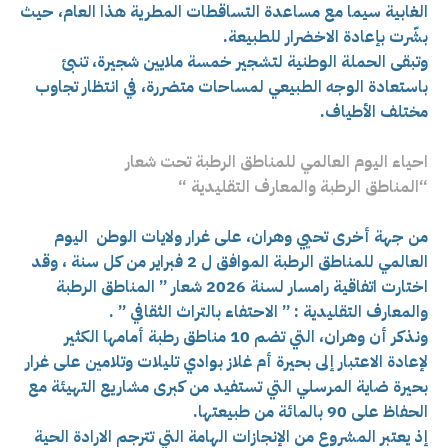
الغابية سيما مع مساعدة التساقطات المطرية هذا العام، حيث
بشّرت بإعادة الاخضرار للطبيعة.
وتبقى الحملة الوطنية لتشجير خمسة ملايين شجيرة، تنبئ
باستعادة الوجه الطبيعي لمساحات متضررة، في انتظار تجاوب
مختلف الأطياف.
احياء اليوم العالمي للمناطق الرطبة تحت شعار
“المناطق الرطبة والمعارف التقليدية “
من جهة أخرى تحيي وهران، على غرار ولايات الوطن اليوم
العالمي للمناطق الرطبة الموافق ل 2 فبراير من كل سنة ، وقد
اختارت اتفاقية رامسار لسنة 2026 شعار ” المناطق الرطبة
والمعارف التقليدية : ” الاحتفاء بالتراث الثقافي ” .
ونذكر أن وهران، التي تضم 10 مناطق رطبة أمامها الكثير
لإعادة الاعتبار إلى بحيرة أم غلاز بوادي تليلات وتلامين على غرار
بحيرة ضاية المرسلي التي تستفيد من كبرى مشاريع التهيئة مع
الحفاظ على 90 بالمائة من طبيعتها.
إذ يعتبر المشروع من الإنجازات الهامة التي تترجم الارادة الحية