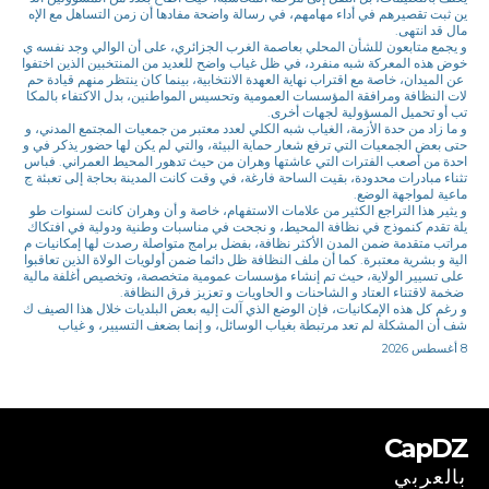
ين ثبت تقصيرهم في أداء مهامهم، في رسالة واضحة مفادها أن زمن التساهل مع الإه
مال قد انتهى.
و يجمع متابعون للشأن المحلي بعاصمة الغرب الجزائري، على أن الوالي وجد نفسه ي
خوض هذه المعركة شبه منفرد، في ظل غياب واضح للعديد من المنتخبين الذين اختفوا
عن الميدان، خاصة مع اقتراب نهاية العهدة الانتخابية، بينما كان ينتظر منهم قيادة حم
لات النظافة ومرافقة المؤسسات العمومية وتحسيس المواطنين، بدل الاكتفاء بالمكا
تب أو تحميل المسؤولية لجهات أخرى.
و ما زاد من حدة الأزمة، الغياب شبه الكلي لعدد معتبر من جمعيات المجتمع المدني، و
حتى بعض الجمعيات التي ترفع شعار حماية البيئة، والتي لم يكن لها حضور يذكر في و
احدة من أصعب الفترات التي عاشتها وهران من حيث تدهور المحيط العمراني. فباس
تثناء مبادرات محدودة، بقيت الساحة فارغة، في وقت كانت المدينة بحاجة إلى تعبئة ج
ماعية لمواجهة الوضع.
و يثير هذا التراجع الكثير من علامات الاستفهام، خاصة و أن وهران كانت لسنوات طو
يلة تقدم كنموذج في نظافة المحيط، و نجحت في مناسبات وطنية ودولية في افتكاك
مراتب متقدمة ضمن المدن الأكثر نظافة، بفضل برامج متواصلة رصدت لها إمكانيات م
الية و بشرية معتبرة. كما أن ملف النظافة ظل دائما ضمن أولويات الولاة الذين تعاقبوا
على تسيير الولاية، حيث تم إنشاء مؤسسات عمومية متخصصة، وتخصيص أغلفة مالية
ضخمة لاقتناء العتاد و الشاحنات و الحاويات و تعزيز فرق النظافة.
و رغم كل هذه الإمكانيات، فإن الوضع الذي آلت إليه بعض البلديات خلال هذا الصيف ك
شف أن المشكلة لم تعد مرتبطة بغياب الوسائل، و إنما بضعف التسيير، و غياب
8 أغسطس 2026
CapDZ
بالعربي