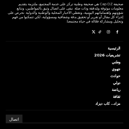
صحيفة Cap DZ هي صحيفة وطنية تركز على خدمة المجتمع، ملتزمة بتقديم
معلومات موثوقة ومُدققة وذات صلة. نبقى على اتصال وثيق بالمواطنين، ونتابع
شؤونهم واهتماماتهم اليومية، ونغطي الأخبار المحلية والوطنية والدولية. نحرص على
إجراء كل مقال أو تقرير أو تحقيق بدقة وشفافية ومسؤولية، لكي تتمكنوا من فهم
وتحليل ومشاركة فعّالة في حياة مجتمعنا.
الرئيسية
تشريعيات 2026
وطني
جهوي
حوادث
دولي
رياضة
ثقافة
مزاد… كاب ديزاد
اتصال