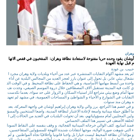
وهران
أوشان يقود وحده حربا مفتوحة لاستعادة نظافة وهران: المنتخبون في قفص الاتها
م قبل نهاية العهدة
حبيب. بن عودة
لم يعد مشهد أكوام النفايات المنتشرة عبر عدد من أحياء وبلديات ولاية وهران مجرد ا
نشغال بيئي عابر، بل تحول إلى عنوان بارز لعجز العديد من المجالس البلدية عن أداء
واحدة من أبسط مهامها الأساسية، و هي الحفاظ على نظافة المحيط. و في الوقت الذ
ي كانت فيه المدينة تستقبل آلاف المصطافين خلال ذروة الموسم الصيفي، وجدت نف
سها أمام وضع بيئي متراجع أثار استياء السكان و الزوار على حد سواء، بعدما تكدست
النفايات في الشوارع و الأحياء و الشواطئ و المساحات العمومية، في مشهد لم تعهد
ه وهران منذ سنوات.
و في خضم هذا التراجع، برز والي ولاية وهران إبراهيم أوشان في واجهة المعركة، بعد
ما أطلق حملة ميدانية واسعة لإعادة الاعتبار لنظافة المدينة، واضعا المنتخبين والمسؤ
ولين المحليين أمام مسؤولياتهم، بعد أن تحولت البلديات في العديد من الحالات إلى ا
لحلقة الأضعف في تسيير هذا الملف الحساس.
فمنذ أسابيع، كثف الوالي خرجاته الميدانية الفجائية، و وقف بنفسه على النقاط السودا
ء التي شوهت صورة الولاية، موجها انتقادات شديدة اللهجة للمسؤولين المتقاعسين،
و مؤكدا أن نظافة المحيط ليست خيارا بل واجبا قانونيا وأخلاقيًا تجاه المواطنين. و لم
يكتف بالتعليمات، بل انتقل إلى مرحلة المحاسبة، حيث أطاح بعدد من المسؤولين الذ