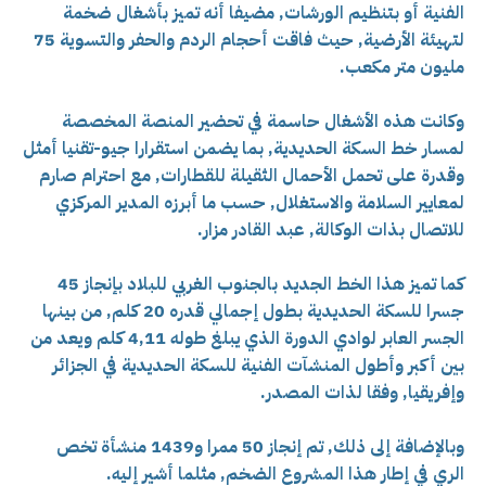
الفنية أو بتنظيم الورشات, مضيفا أنه تميز بأشغال ضخمة
لتهيئة الأرضية, حيث فاقت أحجام الردم والحفر والتسوية 75
مليون متر مكعب.
وكانت هذه الأشغال حاسمة في تحضير المنصة المخصصة
لمسار خط السكة الحديدية, بما يضمن استقرارا جيو-تقنيا أمثل
وقدرة على تحمل الأحمال الثقيلة للقطارات, مع احترام صارم
لمعايير السلامة والاستغلال, حسب ما أبرزه المدير المركزي
للاتصال بذات الوكالة, عبد القادر مزار.
كما تميز هذا الخط الجديد بالجنوب الغربي للبلاد بإنجاز 45
جسرا للسكة الحديدية بطول إجمالي قدره 20 كلم, من بينها
الجسر العابر لوادي الدورة الذي يبلغ طوله 4,11 كلم ويعد من
بين أكبر وأطول المنشآت الفنية للسكة الحديدية في الجزائر
وإفريقيا, وفقا لذات المصدر.
وبالإضافة إلى ذلك, تم إنجاز 50 ممرا و1439 منشأة تخص
الري في إطار هذا المشروع الضخم, مثلما أشير إليه.