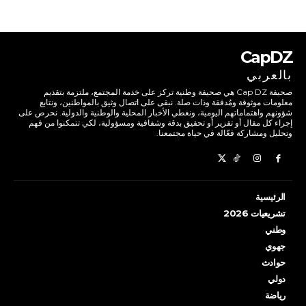
CapDZ
بالعربي
صحيفة Cap DZ هي صحيفة وطنية تركز على خدمة المجتمع، ملتزمة بتقديم
معلومات موثوقة ومُدققة وذات صلة. نبقى على اتصال وثيق بالمواطنين، ونتابع
شؤونهم واهتماماتهم اليومية، ونغطي الأخبار المحلية والوطنية والدولية. نحرص على
إجراء كل مقال أو تقرير أو تحقيق بدقة وشفافية ومسؤولية، لكي تتمكنوا من فهم
وتحليل ومشاركة فعّالة في حياة مجتمعنا.
الرئيسية
تشريعيات 2026
وطني
جهوي
حوادث
دولي
رياضة